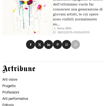
dell’ottimismo vuole far
conoscere una generazione di
giovani artisti, le cui opere
sono visibili normalmente
su…
Roma (RM)
26/02/2015
–
05/04/2015
Condividi su Facebook
Condividi su X
Condividi su LinkedIn
Condividi su Pinterest
Condividi su WhatsApp
Condividi su Email
Artribune
Arti visive
Progetto
Professioni
Arti performative
Editoria