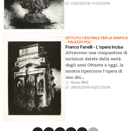
03/03/2018
–
17/03/2018
ISTITUTO CENTRALE PER LA GRAFICA
- PALAZZO POLI
Franco Fanelli - L'opera incisa
Attraverso una cinquantina di
incisioni datate dalla metà
degli anni Ottanta a oggi, la
mostra ripercorre l’opera di
uno dei…
Roma (RM)
26/05/2016
–
03/07/2016
Condividi su Facebook
Condividi su X
Condividi su LinkedIn
Condividi su Pinterest
Condividi su WhatsApp
Condividi su Email