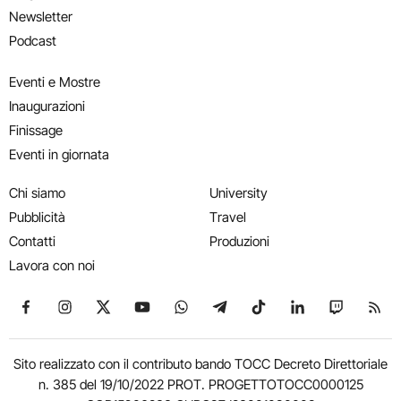
Newsletter
Podcast
Eventi e Mostre
Inaugurazioni
Finissage
Eventi in giornata
Chi siamo
University
Pubblicità
Travel
Contatti
Produzioni
Lavora con noi
Seguici su Facebook
Seguici su Instagram
Seguici su X
Seguici su YouTube
Seguici su WhatsApp
Seguici su Telegram
Seguici su TikTok
Seguici su Link
Seguici su
Segui
Sito realizzato con il contributo bando TOCC Decreto Direttoriale
n. 385 del 19/10/2022 PROT. PROGETTOTOCC0000125