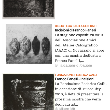
BIBLIOTECA SALITA DEI FRATI
Incisioni di Franco Fanelli
La stagione espositiva 2019
dell’Associazione Amici
dell’Atelier Calcografico
(AAAC) di Novazzano si apre
con una mostra dedicata a
Franco Fanelli,…
13/04/2019
–
01/06/2019
FONDAZIONE FEDERICA GALLI
Franco Fanelli - Incisioni
La Fondazione Federica Galli,
in occasione di MuseoCity
2018, è lieta di presentare la
prossima mostra che verrà
dedicata ad…
Milano (MI)