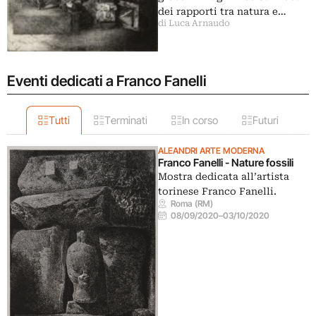
dei rapporti tra natura e…
di Luca Arnaudo
Eventi dedicati a Franco Fanelli
Tutti
Terminati
In corso
Futuri
ALEANDRI ARTE MODERNA
Franco Fanelli - Nature fossili
Mostra dedicata all’artista
torinese Franco Fanelli.
Roma (RM)
08/09/2020
–
03/10/2020