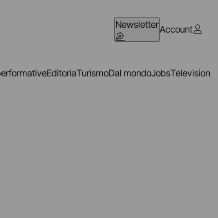
Newsletter
Account
performative
Editoria
Turismo
Dal mondo
Jobs
Television