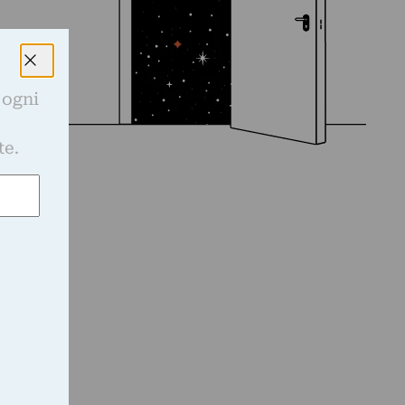
 ogni
e
te.