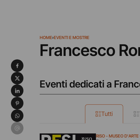
HOME
›
EVENTI E MOSTRE
Francesco R
Condividi su Facebook
Condividi su X
Eventi dedicati a Fra
Condividi su LinkedIn
Condividi su Pinterest
Condividi su WhatsApp
Tutti
Condividi su Email
RISO - MUSEO D'ARTE