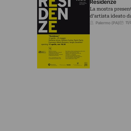
Residenze
La mostra present
d’artista ideato d
11
Palermo (PA)