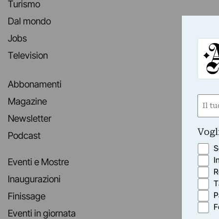
Turismo
Dal mondo
Jobs
Television
Abbonamenti
Nom
Magazine
(Obbli
Newsletter
Nome
Vogl
Podcast
S
I
Eventi e Mostre
R
Inaugurazioni
T
P
Finissage
F
Eventi in giornata