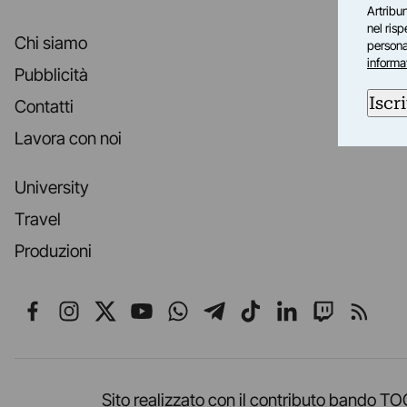
Artribun
nel ris
Chi siamo
personal
informa
Pubblicità
Iscri
Contatti
Lavora con noi
University
Travel
Produzioni
Seguici su Facebook
Seguici su Instagram
Seguici su X
Seguici su YouTube
Seguici su WhatsApp
Seguici su Telegr
Seguici su TikT
Seguici su L
Seguici 
Segui
Sito realizzato con il contributo band