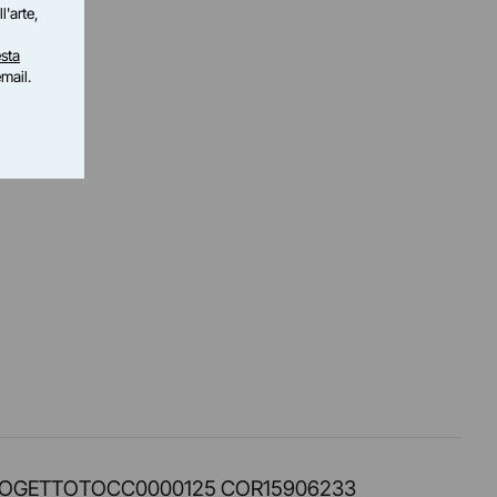
l'arte,
sta
email.
PROT. PROGETTOTOCC0000125 COR15906233