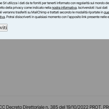
e Srl utilizza i dati da te forniti per tenerti informato con regolarità sul mondo del
petto della privacy come indicato nella
nostra informativa
. Iscrivendoti i tuoi dati
i verranno trasferiti su MailChimp e trattati secondo le modalità riportate in
que
tiva
. Potrai disiscriverti in qualsiasi momento con l'apposito link presente nelle 
viti
am
ok
inkedIn
su Twitch
ci su Rss
o TOCC Decreto Direttoriale n. 385 del 19/10/2022 