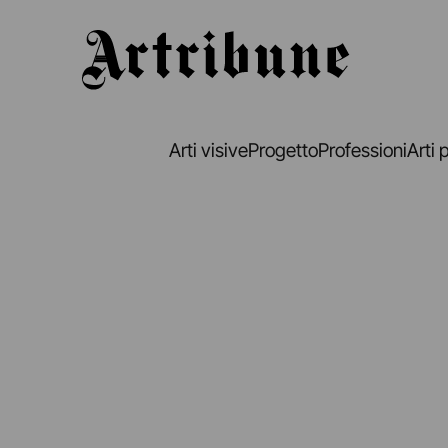
Artribune
Arti visive
Progetto
Professioni
Arti 