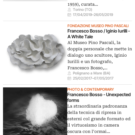
1959), curata…
Torino (TO)
17/04/2019
–
26/05/2019
FONDAZIONE MUSEO PINO PASCALI
Francesco Bosso / Iginio Iurilli -
A White Tale
Al Museo Pino Pascali, la
doppia personale che mette in
dialogo uno scultore, Iginio
Iurilli e un fotografo,
Francesco Bosso,…
Polignano a Mare (BA)
25/02/2017
–
07/05/2017
PHOTO & CONTEMPORARY
Francesco Bosso - Unexpected
forms
La straordinaria padronanza
della tecnica di ripresa in
esterni col grande formato ed
il virtuosismo in camera
oscura con l’ormai…