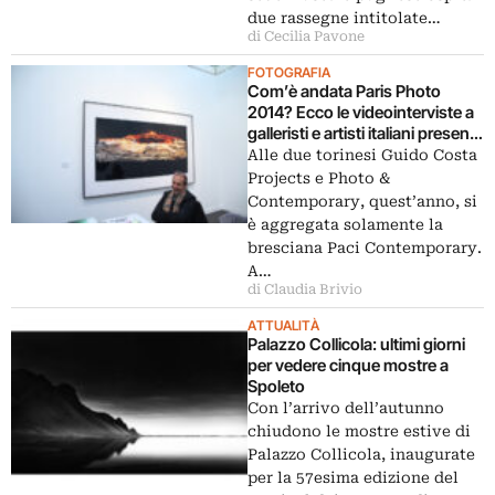
due rassegne intitolate…
di Cecilia Pavone
FOTOGRAFIA
Com’è andata Paris Photo
2014? Ecco le videointerviste a
galleristi e artisti italiani presenti
per quest’edizione della fiera
Alle due torinesi Guido Costa
transalpina
Projects e Photo &
Contemporary, quest’anno, si
è aggregata solamente la
bresciana Paci Contemporary.
A…
di Claudia Brivio
ATTUALITÀ
Palazzo Collicola: ultimi giorni
per vedere cinque mostre a
Spoleto
Con l’arrivo dell’autunno
chiudono le mostre estive di
Palazzo Collicola, inaugurate
per la 57esima edizione del