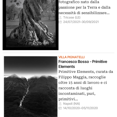
fotografico nato dalla
passione per la Terra e dalla
necessità di sensibilizzare…
Tricase (LE)
24/07/2021
–
30/09/2021
VILLA PIGNATELLI
Francesco Bosso - Primitive
Elements
Primitive Elements, curata da
Filippo Maggia, raccoglie
oltre 15 anni di lavoro e ci
racconta di luoghi
incontaminati, puri,
primitivi…
Napoli (NA)
14/10/2020
–
05/11/2020