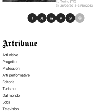
Torino (TO)
26/09/2013
–
31/10/2013
Condividi su Facebook
Condividi su X
Condividi su LinkedIn
Condividi su Pinterest
Condividi su WhatsApp
Condividi su Email
Artribune
Arti visive
Progetto
Professioni
Arti performative
Editoria
Turismo
Dal mondo
Jobs
Television