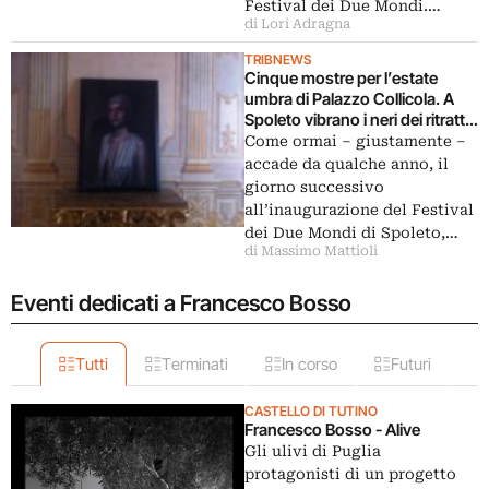
Festival dei Due Mondi.…
di Lori Adragna
TRIBNEWS
Cinque mostre per l’estate
umbra di Palazzo Collicola. A
Spoleto vibrano i neri dei ritratti
barocchi di Matteo Basilè: ecco
Come ormai – giustamente –
le immagini dall’opening
accade da qualche anno, il
giorno successivo
all’inaugurazione del Festival
dei Due Mondi di Spoleto,…
di Massimo Mattioli
Eventi dedicati a Francesco Bosso
Tutti
Terminati
In corso
Futuri
CASTELLO DI TUTINO
Francesco Bosso - Alive
Gli ulivi di Puglia
protagonisti di un progetto