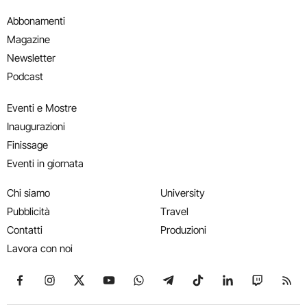
Abbonamenti
Magazine
Newsletter
Podcast
Eventi e Mostre
Inaugurazioni
Finissage
Eventi in giornata
Chi siamo
University
Pubblicità
Travel
Contatti
Produzioni
Lavora con noi
Seguici su Facebook
Seguici su Instagram
Seguici su X
Seguici su YouTube
Seguici su WhatsApp
Seguici su Telegram
Seguici su TikTok
Seguici su Link
Seguici su
Segui