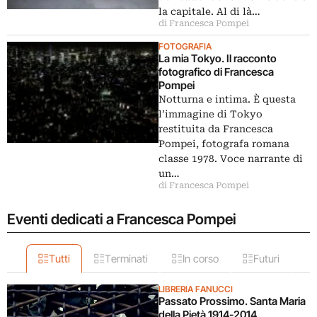
la capitale. Al di là…
di Francesca Pompei
FOTOGRAFIA
La mia Tokyo. Il racconto
fotografico di Francesca
Pompei
Notturna e intima. È questa
l’immagine di Tokyo
restituita da Francesca
Pompei, fotografa romana
classe 1978. Voce narrante di
un…
di Francesca Pompei
Eventi dedicati a Francesca Pompei
Tutti
Terminati
In corso
Futuri
LIBRERIA FANUCCI
Passato Prossimo. Santa Maria
della Pietà 1914-2014