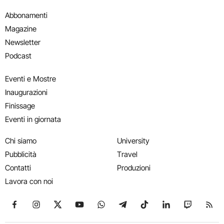
Abbonamenti
Magazine
Newsletter
Podcast
Eventi e Mostre
Inaugurazioni
Finissage
Eventi in giornata
Chi siamo
University
Pubblicità
Travel
Contatti
Produzioni
Lavora con noi
Seguici su Facebook
Seguici su Instagram
Seguici su X
Seguici su YouTube
Seguici su WhatsApp
Seguici su Telegram
Seguici su TikTok
Seguici su Link
Seguici su
Segui