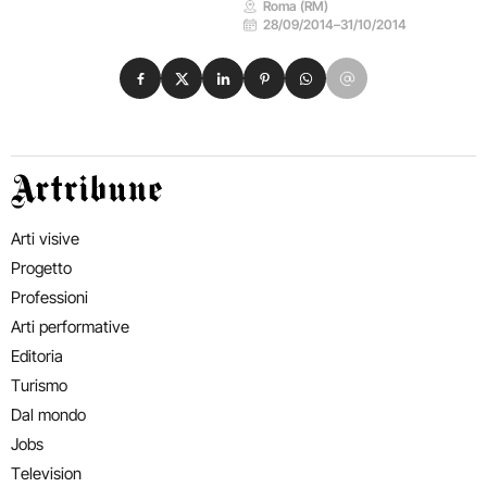
Roma (RM)
28/09/2014
–
31/10/2014
Condividi su Facebook
Condividi su X
Condividi su LinkedIn
Condividi su Pinterest
Condividi su WhatsApp
Condividi su Email
Artribune
Arti visive
Progetto
Professioni
Arti performative
Editoria
Turismo
Dal mondo
Jobs
Television