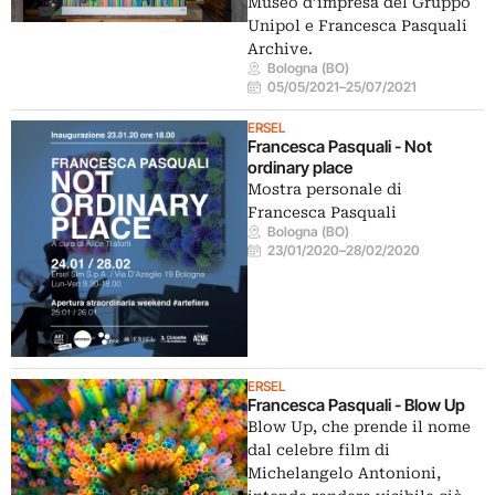
Museo d’impresa del Gruppo
Unipol e Francesca Pasquali
Archive.
Bologna (BO)
05/05/2021
–
25/07/2021
ERSEL
Francesca Pasquali - Not
ordinary place
Mostra personale di
Francesca Pasquali
Bologna (BO)
23/01/2020
–
28/02/2020
ERSEL
Francesca Pasquali - Blow Up
Blow Up, che prende il nome
dal celebre film di
Michelangelo Antonioni,