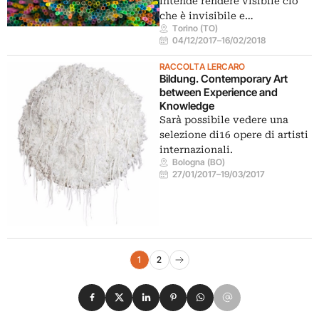
intende rendere visibile ciò
che è invisibile e…
Torino (TO)
04/12/2017
–
16/02/2018
RACCOLTA LERCARO
Bildung. Contemporary Art
between Experience and
Knowledge
Sarà possibile vedere una
selezione di16 opere di artisti
internazionali.
Bologna (BO)
27/01/2017
–
19/03/2017
Navigazione eventi
1
2
Pagina successiva
Condividi su Facebook
Condividi su X
Condividi su LinkedIn
Condividi su Pinterest
Condividi su WhatsApp
Condividi su Email