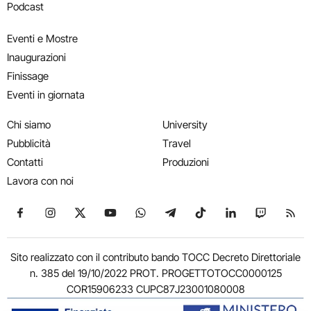
Podcast
Eventi e Mostre
Inaugurazioni
Finissage
Eventi in giornata
Chi siamo
University
Pubblicità
Travel
Contatti
Produzioni
Lavora con noi
Seguici su Facebook
Seguici su Instagram
Seguici su X
Seguici su YouTube
Seguici su WhatsApp
Seguici su Telegram
Seguici su TikTok
Seguici su Link
Seguici su
Segui
Sito realizzato con il contributo bando TOCC Decreto Direttoriale
n. 385 del 19/10/2022 PROT. PROGETTOTOCC0000125
COR15906233 CUPC87J23001080008