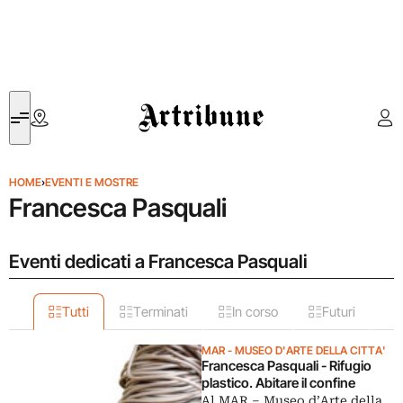
Artribune
HOME
›
EVENTI E MOSTRE
Francesca Pasquali
Eventi dedicati a Francesca Pasquali
Tutti
Terminati
In corso
Futuri
MAR - MUSEO D'ARTE DELLA CITTA'
Francesca Pasquali - Rifugio
plastico. Abitare il confine
Al MAR – Museo d’Arte della