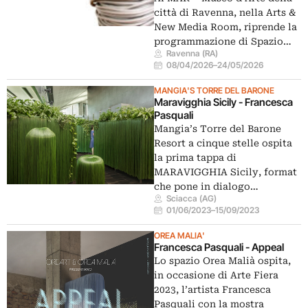
città di Ravenna, nella Arts &
New Media Room, riprende la
programmazione di Spazio…
Ravenna (RA)
08/04/2026
–
24/05/2026
MANGIA'S TORRE DEL BARONE
Maravigghia Sicily - Francesca
Pasquali
Mangia’s Torre del Barone
Resort a cinque stelle ospita
la prima tappa di
MARAVIGGHIA Sicily, format
che pone in dialogo…
Sciacca (AG)
01/06/2023
–
15/09/2023
OREA MALIA'
Francesca Pasquali - Appeal
Lo spazio Orea Malià ospita,
in occasione di Arte Fiera
2023, l’artista Francesca
Pasquali con la mostra