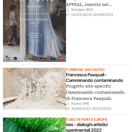
APPEAL, inserita nel…
Bologna (BO)
04/02/2023
–
30/06/2023
TORRIONE VISCONTEO
Francesca Pasquali -
Camminando contaminando
Progetto site-specific
Camminando contaminando
di Francesca Pasquali.
Parma (PR)
10/09/2022
–
30/10/2022
CUBO IN PORTA EUROPA
das - dialoghi artistici
sperimentali 2022