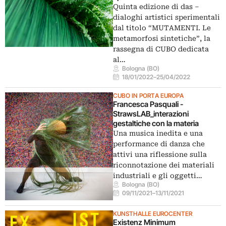
Quinta edizione di das –
dialoghi artistici sperimentali
dal titolo “MUTAMENTI. Le
metamorfosi sintetiche”, la
rassegna di CUBO dedicata
al…
Bologna (BO)
18/01/2022
–
25/04/2022
CUBO IN PORTA EUROPA
Francesca Pasquali -
StrawsLAB_interazioni
gestaltiche con la materia
Una musica inedita e una
performance di danza che
attivi una riflessione sulla
riconnotazione dei materiali
industriali e gli oggetti…
Bologna (BO)
09/11/2021
–
13/11/2021
KUNSTHALLE EUROCENTER
Existenz Minimum