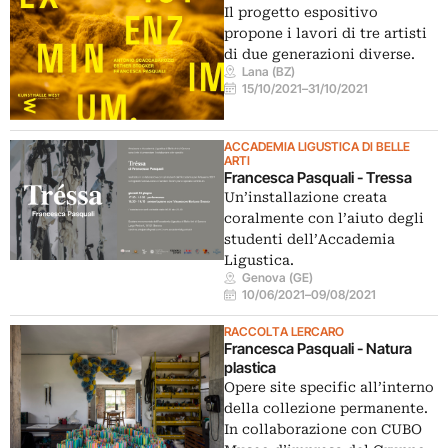
Il progetto espositivo
propone i lavori di tre artisti
di due generazioni diverse.
Lana (BZ)
15/10/2021
–
31/10/2021
ACCADEMIA LIGUSTICA DI BELLE
ARTI
Francesca Pasquali - Tressa
Un’installazione creata
coralmente con l’aiuto degli
studenti dell’Accademia
Ligustica.
Genova (GE)
10/06/2021
–
09/08/2021
RACCOLTA LERCARO
Francesca Pasquali - Natura
plastica
Opere site specific all’interno
della collezione permanente.
In collaborazione con CUBO