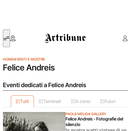
Artribune
HOME
›
EVENTI E MOSTRE
Felice Andreis
Eventi dedicati a Felice Andreis
Tutti
Terminati
In corso
Futuri
PAOLA MELIGA GALLERY
Felice Andreis - Fotografie del
silenzio
In mostra scatti vintage di un