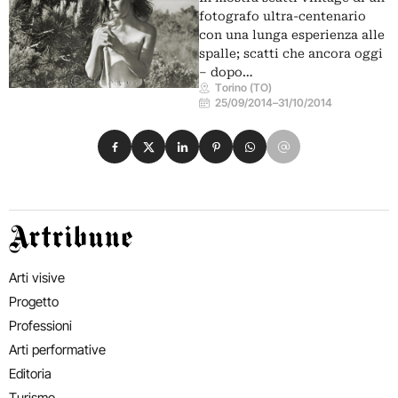
fotografo ultra-centenario
con una lunga esperienza alle
spalle; scatti che ancora oggi
– dopo…
Torino (TO)
25/09/2014
–
31/10/2014
Condividi su Facebook
Condividi su X
Condividi su LinkedIn
Condividi su Pinterest
Condividi su WhatsApp
Condividi su Email
Artribune
Arti visive
Progetto
Professioni
Arti performative
Editoria
Turismo