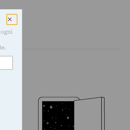
 ogni
e
te.