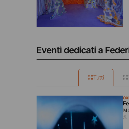
Eventi dedicati a Feder
Tutti
OX
Fe
Mo