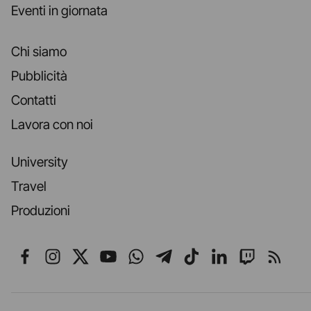
Eventi in giornata
Chi siamo
Pubblicità
Contatti
Lavora con noi
University
Travel
Produzioni
Seguici su Facebook
Seguici su Instagram
Seguici su X
Seguici su YouTube
Seguici su WhatsApp
Seguici su Telegr
Seguici su TikT
Seguici su L
Seguici 
Segui