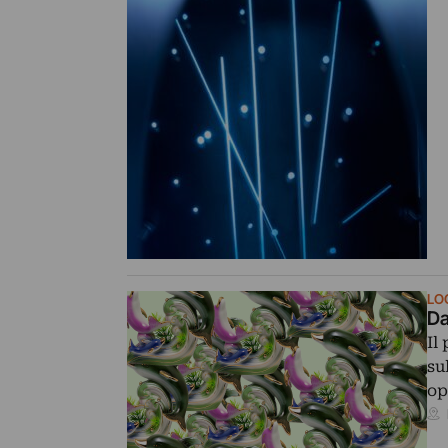
LO
Da
Il
su
op