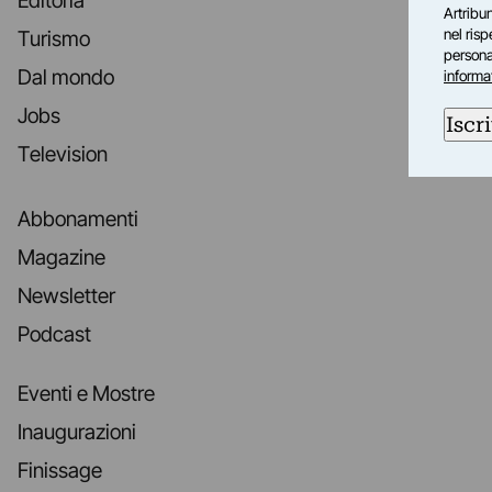
Editoria
Artribun
nel ris
Turismo
personal
Dal mondo
informa
Jobs
Iscri
Television
Abbonamenti
Magazine
Newsletter
Podcast
Eventi e Mostre
Inaugurazioni
Finissage