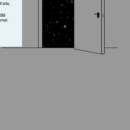
l'arte,
sta
email.