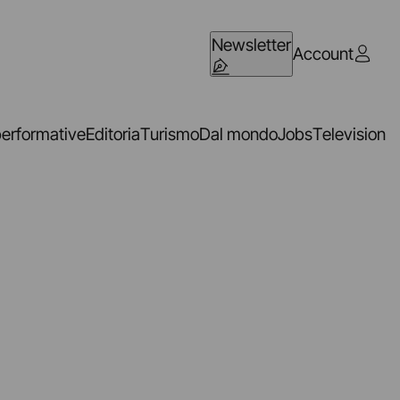
Newsletter
Account
performative
Editoria
Turismo
Dal mondo
Jobs
Television