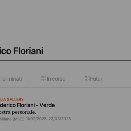
ico Floriani
Terminati
In corso
Futuri
ILIA GALLERY
derico Floriani - Verde
stra personale.
11/02/2025
–
22/03/2025
Milano (MI)