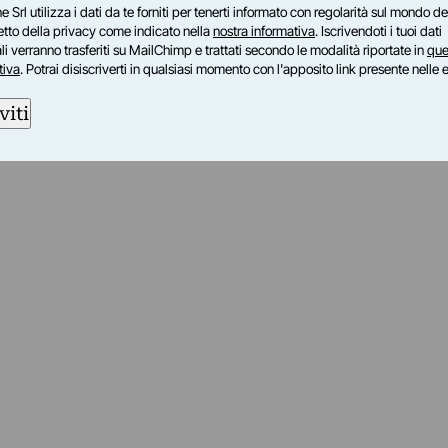
e Srl utilizza i dati da te forniti per tenerti informato con regolarità sul mondo del
petto della privacy come indicato nella
nostra informativa
. Iscrivendoti i tuoi dati
i verranno trasferiti su MailChimp e trattati secondo le modalità riportate in
que
tiva
. Potrai disiscriverti in qualsiasi momento con l'apposito link presente nelle 
viti