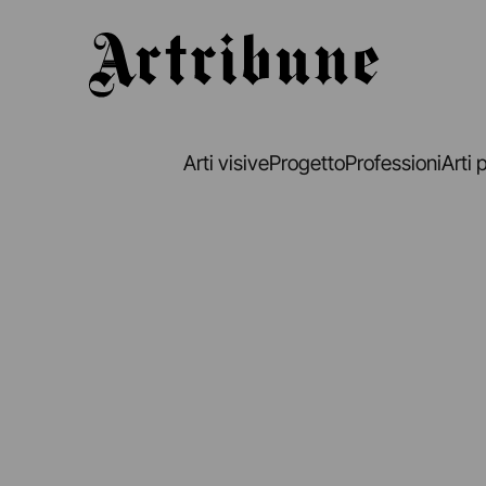
Artribune
Arti visive
Progetto
Professioni
Arti 