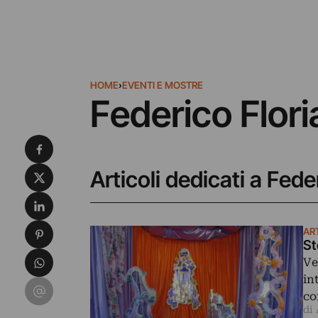
HOME
›
EVENTI E MOSTRE
Federico Flori
Condividi su Facebook
Condividi su X
Articoli dedicati a Fede
Condividi su LinkedIn
Condividi su Pinterest
AR
St
Condividi su WhatsApp
Ve
in
Condividi su Email
co
di 