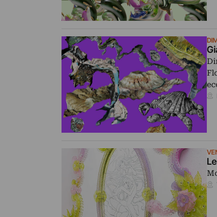
DI
Gi
Di
Fl
ec
VEN
Le
Mo