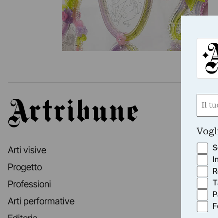
Nom
Artribune
(Requ
First
Vogl
S
Arti visive
I
Progetto
R
T
Professioni
P
Arti performative
F