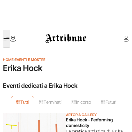
Artribune
HOME
›
EVENTI E MOSTRE
Erika Hock
Eventi dedicati a Erika Hock
Tutti
Terminati
In corso
Futuri
ARTOPIA GALLERY
Erika Hock - Performing
domesticity
La pratica artistica di Erika