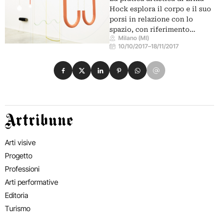
Hock esplora il corpo e il suo
porsi in relazione con lo
spazio, con riferimento…
Milano (MI)
10/10/2017
–
18/11/2017
Condividi su Facebook
Condividi su X
Condividi su LinkedIn
Condividi su Pinterest
Condividi su WhatsApp
Condividi su Email
Artribune
Arti visive
Progetto
Professioni
Arti performative
Editoria
Turismo