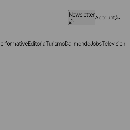
Newsletter
Account
performative
Editoria
Turismo
Dal mondo
Jobs
Television