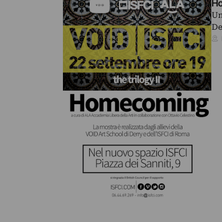
H
Un
De