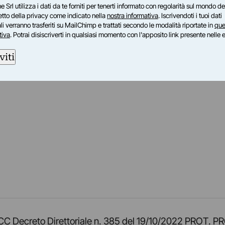
e Srl utilizza i dati da te forniti per tenerti informato con regolarità sul mondo del
petto della privacy come indicato nella
nostra informativa
. Iscrivendoti i tuoi dati
i verranno trasferiti su MailChimp e trattati secondo le modalità riportate in
que
tiva
. Potrai disiscriverti in qualsiasi momento con l'apposito link presente nelle 
viti
am
ok
inkedIn
su Twitch
ci su Rss
o TOCC Decreto Direttoriale n. 385 del 19/10/2022 