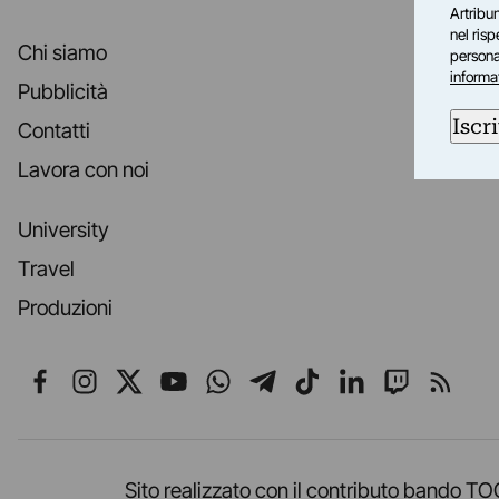
Artribun
nel ris
Chi siamo
personal
informa
Pubblicità
Iscri
Contatti
Lavora con noi
University
Travel
Produzioni
Seguici su Facebook
Seguici su Instagram
Seguici su X
Seguici su YouTube
Seguici su WhatsApp
Seguici su Telegr
Seguici su TikT
Seguici su L
Seguici 
Segui
Sito realizzato con il contributo band