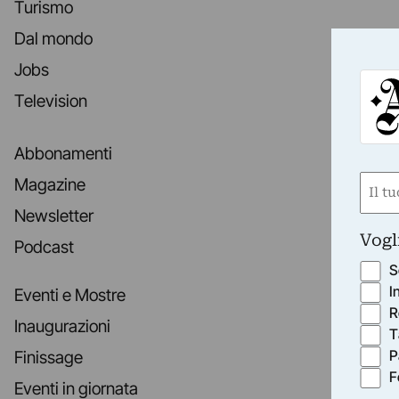
Turismo
Dal mondo
Jobs
Television
Abbonamenti
Nom
Magazine
(Obbli
Newsletter
Nome
Vogl
Podcast
S
I
Eventi e Mostre
R
Inaugurazioni
T
P
Finissage
F
Eventi in giornata