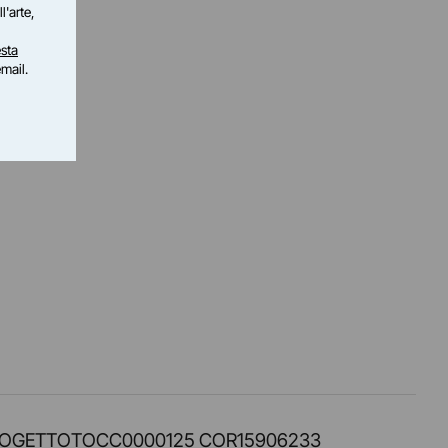
l'arte,
sta
email.
PROT. PROGETTOTOCC0000125 COR15906233