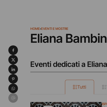
HOME
›
EVENTI E MOSTRE
Eliana Bambi
Condividi su Facebook
Condividi su X
Eventi dedicati a Elia
Condividi su LinkedIn
Condividi su Pinterest
Condividi su WhatsApp
Tutti
Condividi su Email
ISF