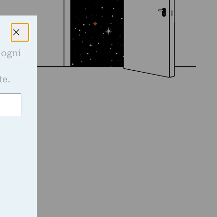
 ogni
e
te.