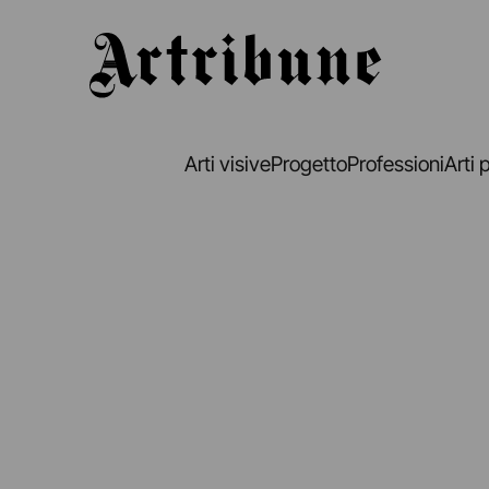
Artribune
Arti visive
Progetto
Professioni
Arti 