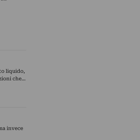
o liquido,
azioni che…
ama invece