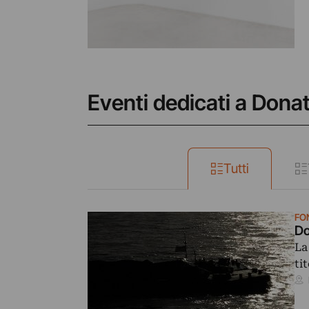
Eventi dedicati a Donat
Tutti
FO
Do
La
ti