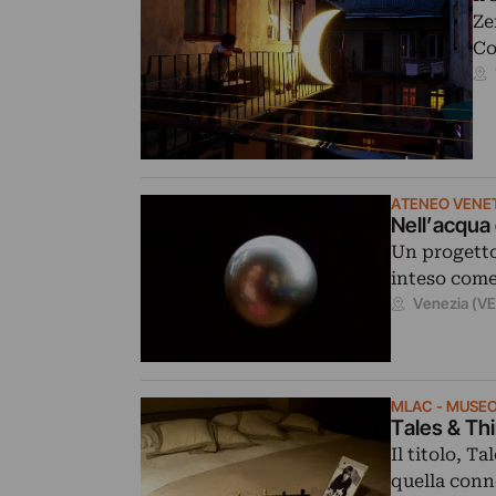
Ze
Co
ATENEO VENE
Nell’acqua
Un progetto
inteso come
Venezia (VE
MLAC - MUSEO
Tales & Th
Il titolo, T
quella conn