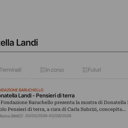
ella Landi
Terminati
In corso
Futuri
NDAZIONE BARUCHELLO
natella Landi - Pensieri di terra
 Fondazione Baruchello presenta la mostra di Donatella 
tolo Pensieri di terra, a cura di Carla Subrizi, concepita…
20/05/2026
–
02/08/2026
Roma (RM)