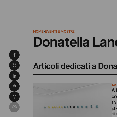
HOME
›
EVENTI E MOSTRE
Donatella Lan
Condividi su Facebook
Condividi su X
Articoli dedicati a Dona
Condividi su LinkedIn
Condividi su Pinterest
ART
A 
Condividi su WhatsApp
co
L’
Condividi su Email
al
di 