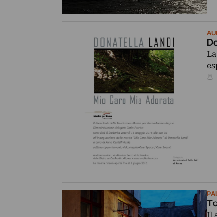
AU
Do
La
es
PA
To
Il