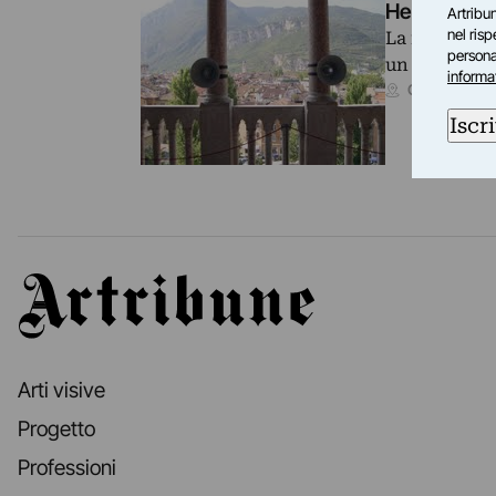
Hear Me Ou
Artribun
nel ris
La mostra ve
personal
un progetto 
informa
Genazzano 
Iscri
Artribune
Arti visive
Progetto
Professioni