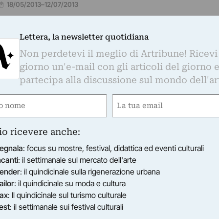
18/05/2013
–
12/07/2013
Lettera, la newsletter quotidiana
Non perdetevi il meglio di Artribune! Ricevi
LAZZO COLLICOLA ARTI VISIVE - MUSEO CARANDENTE
lentina Moncada. Odissea contemporanea
giorno un'e-mail con gli articoli del giorno 
 viaggio che ricompone i tasselli della storia di Valentin
partecipa alla discussione sul mondo dell'ar
ncada, gallerista, curatrice e collezionista romana, un 
tusiasmante con…
e
Email
25/06/2011
–
30/10/2011
Spoleto (PG)
ired)
(Required)
io ricevere anche:
egnala
: focus su mostre, festival, didattica ed eventi culturali
ncanti
: il settimanale sul mercato dell'arte
ender
: il quindicinale sulla rigenerazione urbana
ailor
: il quindicinale su moda e cultura
ax
: Il quindicinale sul turismo culturale
est
: il settimanale sui festival culturali
O INTERNAZIONALE PER L'ARTE CONTEMPORANEA - CASTELLO COLON