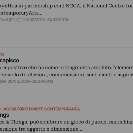
rynthia in partnership conl’NCCA, il National Centre for
ntemporaryArts…
22/08/2014
–
31/08/2014
Todi (PG)
TO
 capisco
 espositivo che ha come protagonista assoluto l’element
 veicolo di relazioni, comunicazioni, sentimenti e aspir
29/05/2013
–
29/09/2013
)
 LABORATORIO DI ARTE CONTEMPORANEA
ings
ales & Things, può sembrare un gioco di parole, ma richi
essione tra oggetto e dimensione…