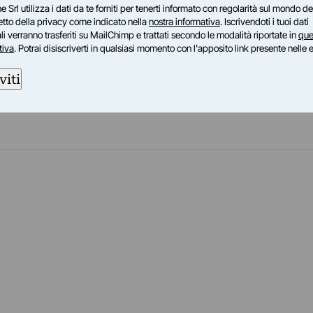
t
e Srl utilizza i dati da te forniti per tenerti informato con regolarità sul mondo del
petto della privacy come indicato nella
nostra informativa
. Iscrivendoti i tuoi dati
de coinvolti 16 artisti in una riflessione sul suono: Hear
i verranno trasferiti su MailChimp e trattati secondo le modalità riportate in
que
sulla capacità dell’elemento…
tiva
. Potrai disiscriverti in qualsiasi momento con l'apposito link presente nelle 
17/09/2011
–
17/10/2011
(RM)
viti