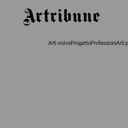
Artribune
Arti visive
Progetto
Professioni
Arti 