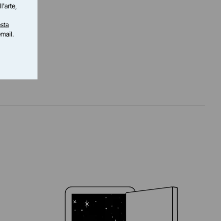
l'arte,
 Me Out è
sta
email.