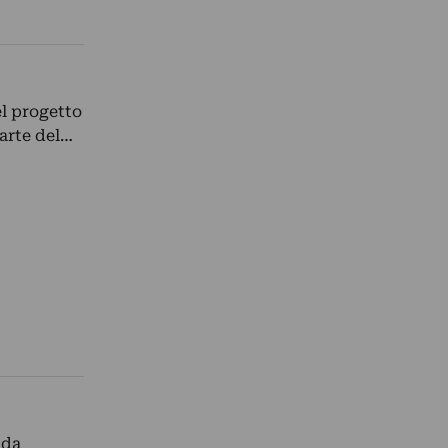
l progetto
arte del…
 da