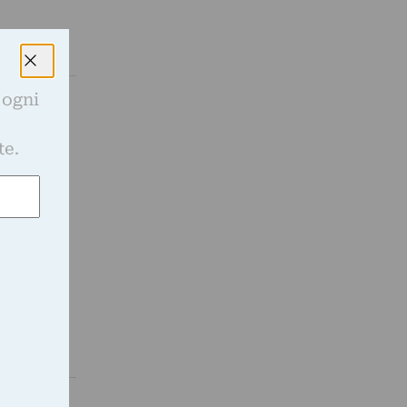
 ogni
e
a
te.
percorso
NA