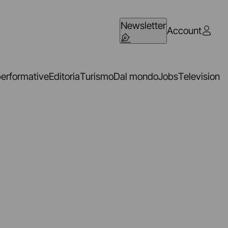
Newsletter
Account
performative
Editoria
Turismo
Dal mondo
Jobs
Television