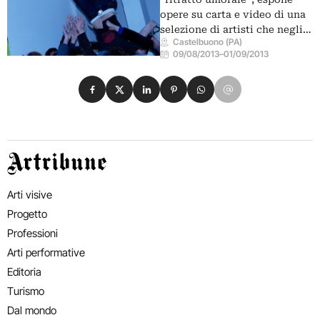
opere su carta e video di una
selezione di artisti che negli…
Castelbuono (PA)
09/08/2013
–
01/09/2013
Condividi su Facebook
Condividi su X
Condividi su LinkedIn
Condividi su Pinterest
Condividi su WhatsApp
Condividi su Email
Artribune
Arti visive
Progetto
Professioni
Arti performative
Editoria
Turismo
Dal mondo