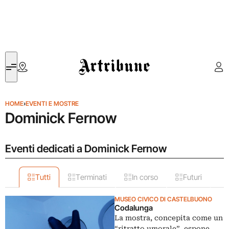
Artribune
HOME
›
EVENTI E MOSTRE
Dominick Fernow
Eventi dedicati a Dominick Fernow
Tutti
Terminati
In corso
Futuri
MUSEO CIVICO DI CASTELBUONO
Codalunga
La mostra, concepita come un
“ritratto umorale”, espone