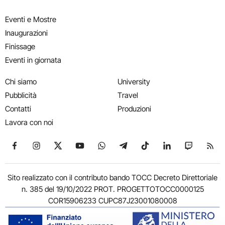
Eventi e Mostre
Inaugurazioni
Finissage
Eventi in giornata
Chi siamo
University
Pubblicità
Travel
Contatti
Produzioni
Lavora con noi
Seguici su Facebook
Seguici su Instagram
Seguici su X
Seguici su YouTube
Seguici su WhatsApp
Seguici su Telegram
Seguici su TikTok
Seguici su Link
Seguici su
Segui
Sito realizzato con il contributo bando TOCC Decreto Direttoriale
n. 385 del 19/10/2022 PROT. PROGETTOTOCC0000125
COR15906233 CUPC87J23001080008