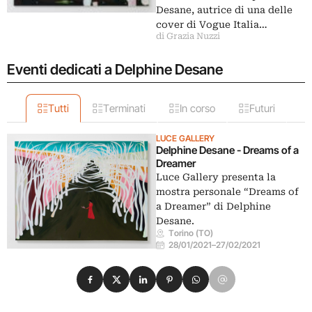
Desane, autrice di una delle
cover di Vogue Italia…
di Grazia Nuzzi
Eventi dedicati a Delphine Desane
Tutti
Terminati
In corso
Futuri
LUCE GALLERY
Delphine Desane - Dreams of a
Dreamer
Luce Gallery presenta la
mostra personale “Dreams of
a Dreamer” di Delphine
Desane.
Torino (TO)
28/01/2021
–
27/02/2021
Condividi su Facebook
Condividi su X
Condividi su LinkedIn
Condividi su Pinterest
Condividi su WhatsApp
Condividi su Email