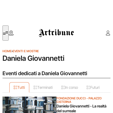
Artribune
HOME
›
EVENTI E MOSTRE
Daniela Giovannetti
Eventi dedicati a Daniela Giovannetti
Tutti
Terminati
In corso
Futuri
FONDAZIONE DUCCI - PALAZZO
CISTERNA
Daniela Giovannetti - La realtà
del surreale