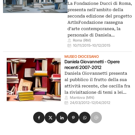
La Fondazione Ducci di Roma,
presenta nell’ambito della
seconda edizione del progetto
ArtInFondazione rassegna
d’arte contemporanea, la
personale di Daniela…
Roma (RM)
10/11/2015
–
10/12/2015
MUSEO DIOCESANO
Daniela Giovannetti - Opere
recenti 2007-2012
Daniela Giovannetti presenta
al pubblico il frutto della sua
attività recente, che oscilla fra
la rivisitazione di temi a lei…
Mantova (MN)
24/03/2012
–
12/04/2012
Condividi su Facebook
Condividi su X
Condividi su LinkedIn
Condividi su Pinterest
Condividi su WhatsApp
Condividi su Email