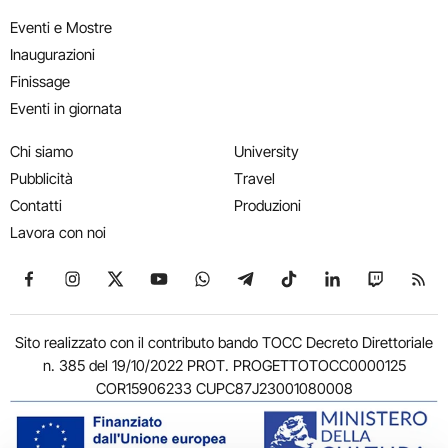
Eventi e Mostre
Inaugurazioni
Finissage
Eventi in giornata
Chi siamo
University
Pubblicità
Travel
Contatti
Produzioni
Lavora con noi
Seguici su Facebook
Seguici su Instagram
Seguici su X
Seguici su YouTube
Seguici su WhatsApp
Seguici su Telegram
Seguici su TikTok
Seguici su Link
Seguici su
Segui
Sito realizzato con il contributo bando TOCC Decreto Direttoriale
n. 385 del 19/10/2022 PROT. PROGETTOTOCC0000125
COR15906233 CUPC87J23001080008