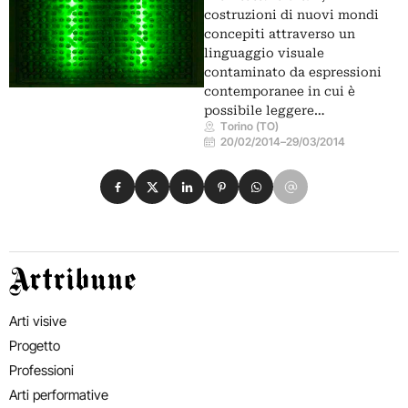
costruzioni di nuovi mondi
concepiti attraverso un
linguaggio visuale
contaminato da espressioni
contemporanee in cui è
possibile leggere…
Torino (TO)
20/02/2014
–
29/03/2014
Condividi su Facebook
Condividi su X
Condividi su LinkedIn
Condividi su Pinterest
Condividi su WhatsApp
Condividi su Email
Artribune
Arti visive
Progetto
Professioni
Arti performative