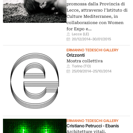
promossa dalla Provincia di
Lecce, attraverso l’Istituto di
Culture Mediterranee, in
collaborazione con Women
for Expo e…
Lecce (LE)
20/12/2014
–
30/01/2015
ERMANNO TEDESCHI GALLERY
Orizzonti
Mostra collettiva
Torino (TO)
25/09/2014
–
25/10/2014
ERMANNO TEDESCHI GALLERY
Cristiano Petrucci - Ebanis
Architetture vitali,