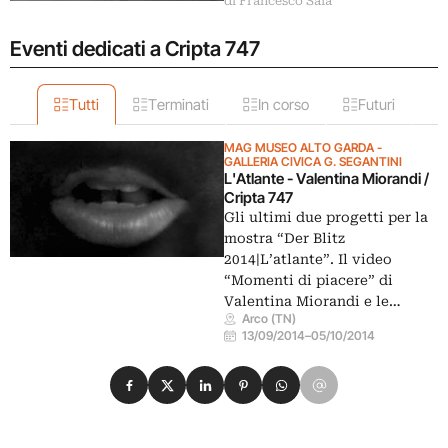
di Francesco Sala
Eventi dedicati a Cripta 747
Tutti
Terminati
In corso
Futuri
MAG MUSEO ALTO GARDA -
GALLERIA CIVICA G. SEGANTINI
L'Atlante - Valentina Miorandi /
Cripta 747
Gli ultimi due progetti per la
mostra “Der Blitz
2014|L’atlante”. Il video
“Momenti di piacere” di
Valentina Miorandi e le…
Arco (TN)
13/09/2014
–
05/10/2014
Condividi su Facebook
Condividi su X
Condividi su LinkedIn
Condividi su Pinterest
Condividi su WhatsApp
Condividi su Email