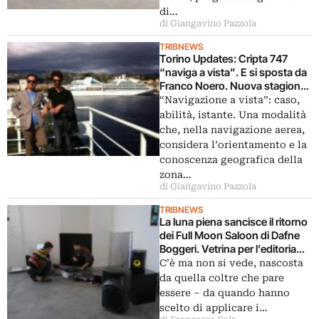
di…
di Giangavino Pazzola
TRIBNEWS
Torino Updates: Cripta 747
“naviga a vista”. E si sposta da
Franco Noero. Nuova stagione
e nuova location temporanea
“Navigazione a vista”: caso,
per lo spazio progetto
abilità, istante. Una modalità
reinventatosi in forma nomade
che, nella navigazione aerea,
considera l’orientamento e la
conoscenza geografica della
zona…
di Giangavino Pazzola
TRIBNEWS
La luna piena sancisce il ritorno
dei Full Moon Saloon di Dafne
Boggeri. Vetrina per l’editoria
indipendente, tra arte e fanzine:
C’è ma non si vede, nascosta
a Milano un mini salone dove si
da quella coltre che pare
tenta pure la fortuna. Con la
essere – da quando hanno
lotteria di Cripta 747
scelto di applicare i…