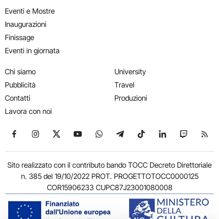
Eventi e Mostre
Inaugurazioni
Finissage
Eventi in giornata
Chi siamo
University
Pubblicità
Travel
Contatti
Produzioni
Lavora con noi
Seguici su Facebook
Seguici su Instagram
Seguici su X
Seguici su YouTube
Seguici su WhatsApp
Seguici su Telegram
Seguici su TikTok
Seguici su Link
Seguici su
Segui
Sito realizzato con il contributo bando TOCC Decreto Direttoriale
n. 385 del 19/10/2022 PROT. PROGETTOTOCC0000125
COR15906233 CUPC87J23001080008