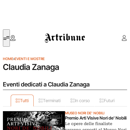
Artribune
HOME
›
EVENTI E MOSTRE
Claudia Zanaga
Eventi dedicati a Claudia Zanaga
Tutti
Terminati
In corso
Futuri
MUSEO NORI DE' NOBILI
Premio Arti Visive Nori de' Nobili
Le opere delle finaliste
saranno esposti al Museo Nori