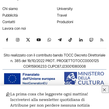
Chi siamo
University
Pubblicità
Travel
Contatti
Produzioni
Lavora con noi
Seguici su Facebook
Seguici su Instagram
Seguici su X
Seguici su YouTube
Seguici su WhatsApp
Seguici su Telegram
Seguici su TikTok
Seguici su Link
Seguici su
Segui
Sito realizzato con il contributo bando TOCC Decreto Direttoriale
n. 385 del 19/10/2022 PROT. PROGETTOTOCC0000125
COR15906233 CUPC87J23001080008
La prima cosa che leggerete ogni mattina!
© 2011-2026 ARTRIBUNE srl – Corso Vittorio Emanuele II, 287 –
Iscrivetevi alla newsletter quotidiana di
00186 Roma - P.I. 11381581005
Artribune per non perdere nessuna notizia
Privacy: Responsabile della protezione dei dati personali