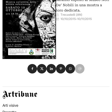
De’ Nobili in una mostra a
loro dedicata.
Trecastelli (AN)
10/10/2015
–
10/11/2015
Condividi su Facebook
Condividi su X
Condividi su LinkedIn
Condividi su Pinterest
Condividi su WhatsApp
Condividi su Email
Artribune
Arti visive