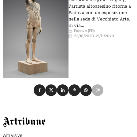
l’artista altoatesino ritorna a
Padova con un’esposizione
nella sede di Vecchiato Arte,
in via…
Padova (PD)
22/10/2020
–
21/11/2020
Condividi su Facebook
Condividi su X
Condividi su LinkedIn
Condividi su Pinterest
Condividi su WhatsApp
Condividi su Email
Artribune
Arti visive