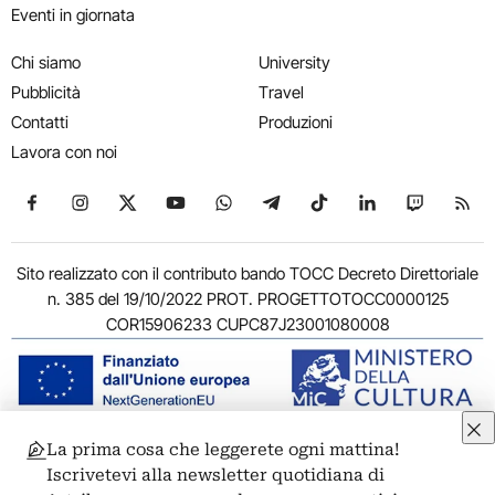
Eventi in giornata
Chi siamo
University
Pubblicità
Travel
Contatti
Produzioni
Lavora con noi
Seguici su Facebook
Seguici su Instagram
Seguici su X
Seguici su YouTube
Seguici su WhatsApp
Seguici su Telegram
Seguici su TikTok
Seguici su Link
Seguici su
Segui
Sito realizzato con il contributo bando TOCC Decreto Direttoriale
n. 385 del 19/10/2022 PROT. PROGETTOTOCC0000125
COR15906233 CUPC87J23001080008
La prima cosa che leggerete ogni mattina!
© 2011-2026 ARTRIBUNE srl – Corso Vittorio Emanuele II, 287 –
Iscrivetevi alla newsletter quotidiana di
00186 Roma - P.I. 11381581005