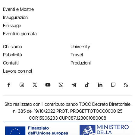
Eventi e Mostre
Inaugurazioni
Finissage
Eventi in giornata
Chi siamo
University
Pubblicità
Travel
Contatti
Produzioni
Lavora con noi
Seguici su Facebook
Seguici su Instagram
Seguici su X
Seguici su YouTube
Seguici su WhatsApp
Seguici su Telegram
Seguici su TikTok
Seguici su Link
Seguici su
Segui
Sito realizzato con il contributo bando TOCC Decreto Direttoriale
n. 385 del 19/10/2022 PROT. PROGETTOTOCC0000125
COR15906233 CUPC87J23001080008