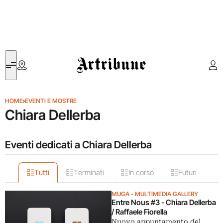
Artribune
HOME
›
EVENTI E MOSTRE
Chiara Dellerba
Eventi dedicati a Chiara Dellerba
Tutti
Terminati
In corso
Futuri
MUGA - MULTIMEDIA GALLERY
Entre Nous #3 - Chiara Dellerba
/ Raffaele Fiorella
Nuovo appuntamento del