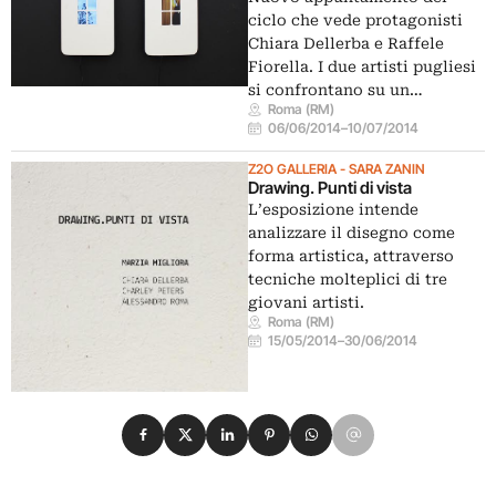
ciclo che vede protagonisti
Chiara Dellerba e Raffele
Fiorella. I due artisti pugliesi
si confrontano su un…
Roma (RM)
06/06/2014
–
10/07/2014
Z2O GALLERIA - SARA ZANIN
Drawing. Punti di vista
L’esposizione intende
analizzare il disegno come
forma artistica, attraverso
tecniche molteplici di tre
giovani artisti.
Roma (RM)
15/05/2014
–
30/06/2014
Condividi su Facebook
Condividi su X
Condividi su LinkedIn
Condividi su Pinterest
Condividi su WhatsApp
Condividi su Email