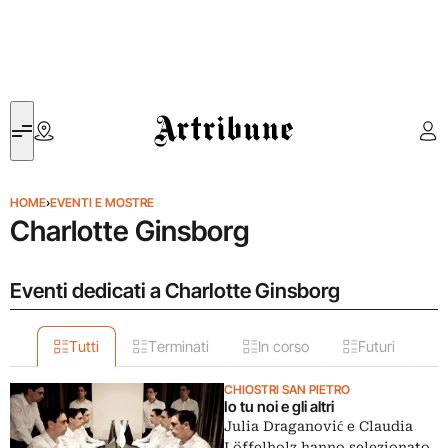
Artribune
HOME
›
EVENTI E MOSTRE
Charlotte Ginsborg
Eventi dedicati a Charlotte Ginsborg
Tutti
Terminati
In corso
Futuri
CHIOSTRI SAN PIETRO
Io tu noi e gli altri
Julia Draganović e Claudia
Löffelholz hanno selezionato