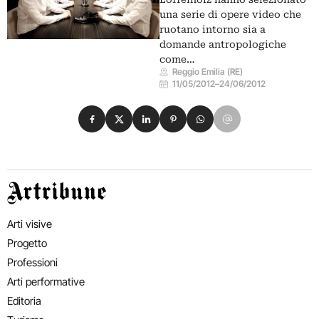
una serie di opere video che
ruotano intorno sia a
domande antropologiche
come…
Reggio Emilia (RE)
11/05/2012
–
24/06/2012
Condividi su Facebook
Condividi su X
Condividi su LinkedIn
Condividi su Pinterest
Condividi su WhatsApp
Condividi su Email
Artribune
Arti visive
Progetto
Professioni
Arti performative
Editoria