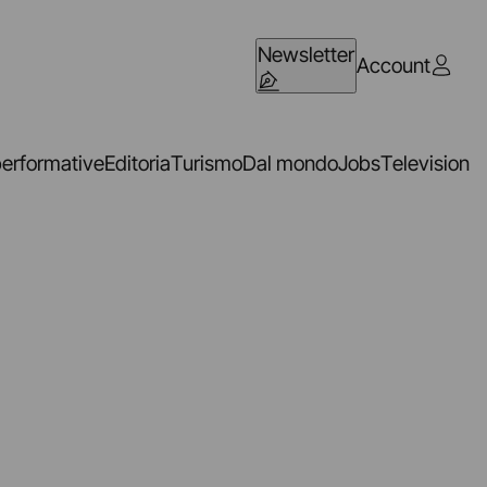
Newsletter
Account
performative
Editoria
Turismo
Dal mondo
Jobs
Television