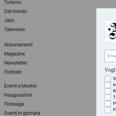
Turismo
Dal mondo
Jobs
Television
Abbonamenti
Nom
Magazine
(Obbli
Newsletter
Nome
Vogl
Podcast
S
I
Eventi e Mostre
R
Inaugurazioni
T
P
Finissage
F
Eventi in giornata