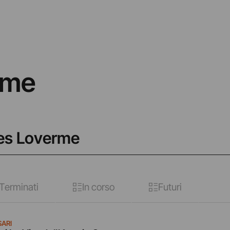
rme
les Loverme
Terminati
In corso
Futuri
ARI