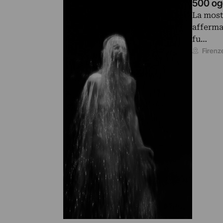
500 ogg
La mostr
afferma
fu…
Firenze