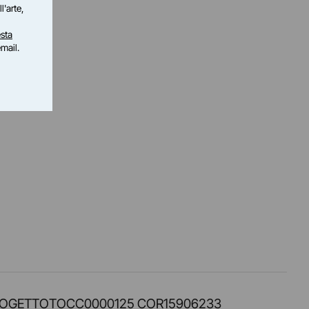
l'arte,
sta
email.
PROT. PROGETTOTOCC0000125 COR15906233