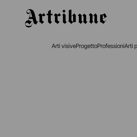
Artribune
Arti visive
Progetto
Professioni
Arti 