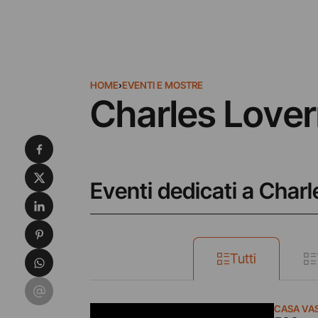
HOME
›
EVENTI E MOSTRE
Charles Love
Condividi su Facebook
Condividi su X
Eventi dedicati a Char
Condividi su LinkedIn
Condividi su Pinterest
Condividi su WhatsApp
Tutti
Condividi su Email
CASA VAS