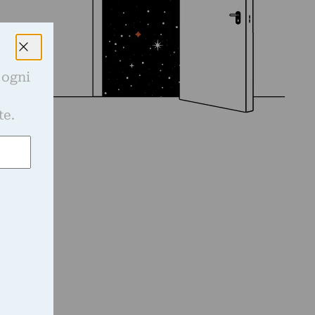
 ogni
e
te.