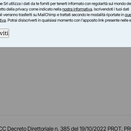
e Srl utilizza i dati da te forniti per tenerti informato con regolarità sul mondo del
petto della privacy come indicato nella
nostra informativa
. Iscrivendoti i tuoi dati
i verranno trasferiti su MailChimp e trattati secondo le modalità riportate in
que
tiva
. Potrai disiscriverti in qualsiasi momento con l'apposito link presente nelle 
viti
am
ok
inkedIn
su Twitch
ci su Rss
o TOCC Decreto Direttoriale n. 385 del 19/10/2022 