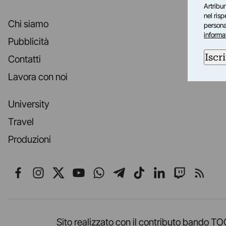
Artribun
nel ris
Chi siamo
personal
informa
Pubblicità
Iscri
Contatti
Lavora con noi
University
Travel
Produzioni
Seguici su Facebook
Seguici su Instagram
Seguici su X
Seguici su YouTube
Seguici su WhatsApp
Seguici su Telegr
Seguici su TikT
Seguici su L
Seguici 
Segui
Sito realizzato con il contributo band