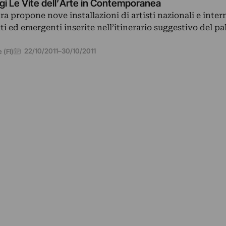
i Le Vite dell’Arte in Contemporanea
a propone nove installazioni di artisti nazionali e inter
ti ed emergenti inserite nell’itinerario suggestivo del pa
22/10/2011
–
30/10/2011
 (FI)