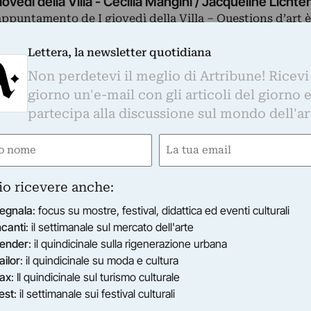
giovedì della Villa - Cecilia Mangini / Jacqueline Lichte
appuntamento de I giovedì della Villa – Questions d’art 
due donne dalla straordinaria vitalità intellettuale: Cecil
Lettera, la newsletter quotidiana
14/04/2016
Roma (RM)
Non perdetevi il meglio di Artribune! Ricevi
giorno un'e-mail con gli articoli del giorno 
partecipa alla discussione sul mondo dell'ar
e
Email
gatorio)
(Obbligatorio)
io ricevere anche:
egnala
: focus su mostre, festival, didattica ed eventi culturali
ncanti
: il settimanale sul mercato dell'arte
ender
: il quindicinale sulla rigenerazione urbana
ailor
: il quindicinale su moda e cultura
ax
: Il quindicinale sul turismo culturale
est
: il settimanale sui festival culturali