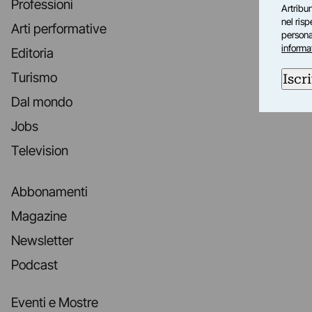
Professioni
Artribun
nel ris
Arti performative
personal
informa
Editoria
Turismo
Iscri
Dal mondo
Jobs
Television
Abbonamenti
Magazine
Newsletter
Podcast
Eventi e Mostre