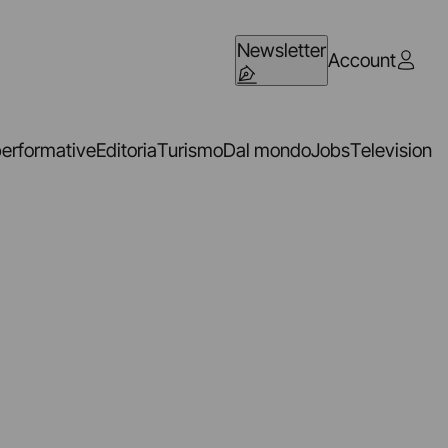
Newsletter
Account
performative
Editoria
Turismo
Dal mondo
Jobs
Television