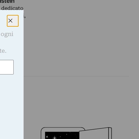
nstein
è dedicato
ia Mangini,
 ogni
e
te.