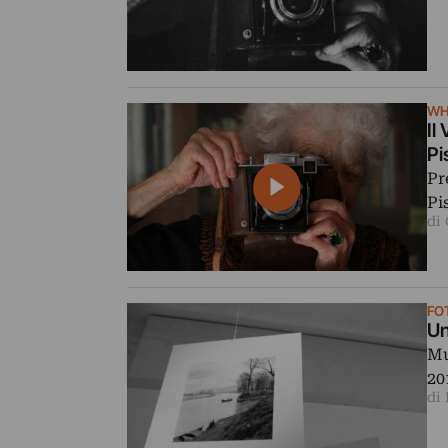
WH
Il
Pi
Pr
Pi
di
FO
Un
Mu
20
di 