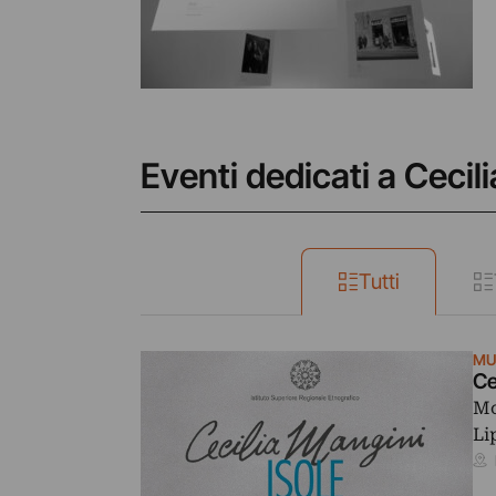
Eventi dedicati a Cecil
Tutti
MU
Ce
Mo
Li