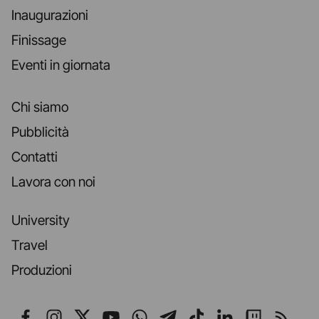
Inaugurazioni
Finissage
Eventi in giornata
Chi siamo
Pubblicità
Contatti
Lavora con noi
University
Travel
Produzioni
Seguici su Facebook
Seguici su Instagram
Seguici su X
Seguici su YouTube
Seguici su WhatsApp
Seguici su Telegr
Seguici su TikT
Seguici su L
Seguici 
Segui