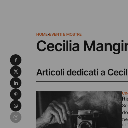
HOME
›
EVENTI E MOSTRE
Cecilia Mangi
Condividi su Facebook
Condividi su X
Articoli dedicati a Ceci
Condividi su LinkedIn
Condividi su Pinterest
CI
Ri
Condividi su WhatsApp
Sc
do
Condividi su Email
ne
di