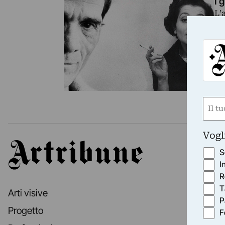
I 
L’
a 
…
Nom
(Obbli
Nome
Vogl
Artribune
S
I
R
T
Arti visive
P
Progetto
F