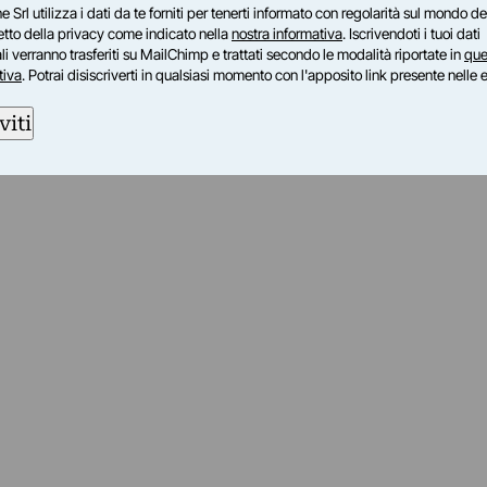
e Srl utilizza i dati da te forniti per tenerti informato con regolarità sul mondo del
petto della privacy come indicato nella
nostra informativa
. Iscrivendoti i tuoi dati
i verranno trasferiti su MailChimp e trattati secondo le modalità riportate in
que
tiva
. Potrai disiscriverti in qualsiasi momento con l'apposito link presente nelle 
viti