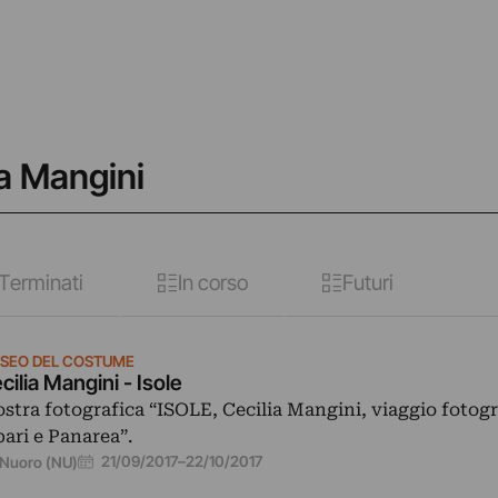
ia Mangini
Terminati
In corso
Futuri
SEO DEL COSTUME
cilia Mangini - Isole
stra fotografica “ISOLE, Cecilia Mangini, viaggio fotogr
pari e Panarea”.
21/09/2017
–
22/10/2017
Nuoro (NU)