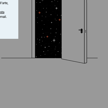
l'arte,
sta
email.