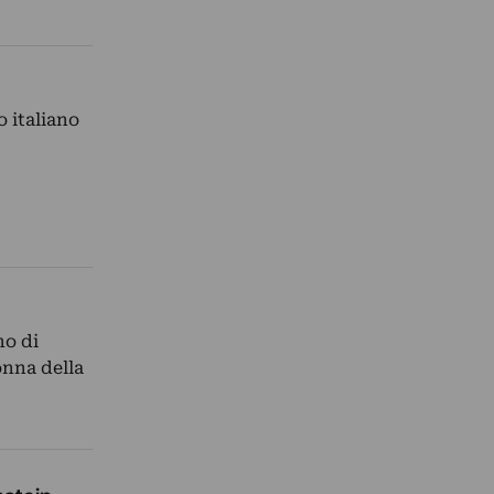
 italiano
no di
onna della