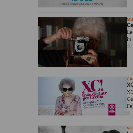
MU
Ce
Le
in
CA
XC
XC
Ce
Fe
VIL