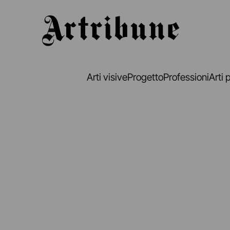
Artribune
Arti visive
Progetto
Professioni
Arti 