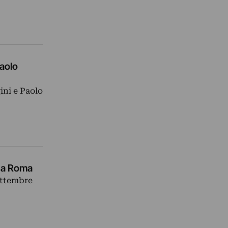
Paolo
ini e Paolo
i a Roma
settembre