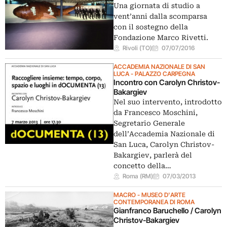
Una giornata di studio a
vent’anni dalla scomparsa
con il sostegno della
Fondazione Marco Rivetti.
Rivoli (TO)
07/07/2016
ACCADEMIA NAZIONALE DI SAN
LUCA - PALAZZO CARPEGNA
Incontro con Carolyn Christov-
Bakargiev
Nel suo intervento, introdotto
da Francesco Moschini,
Segretario Generale
dell’Accademia Nazionale di
San Luca, Carolyn Christov-
Bakargiev, parlerà del
concetto della…
Roma (RM)
07/03/2013
MACRO - MUSEO D'ARTE
CONTEMPORANEA DI ROMA
Gianfranco Baruchello / Carolyn
Christov-Bakargiev