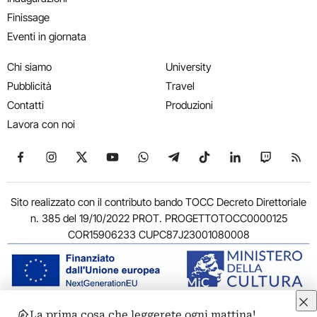
Finissage
Eventi in giornata
Chi siamo
University
Pubblicità
Travel
Contatti
Produzioni
Lavora con noi
Seguici su Facebook
Seguici su Instagram
Seguici su X
Seguici su YouTube
Seguici su WhatsApp
Seguici su Telegram
Seguici su TikTok
Seguici su Link
Seguici su
Segui
Sito realizzato con il contributo bando TOCC Decreto Direttoriale
n. 385 del 19/10/2022 PROT. PROGETTOTOCC0000125
COR15906233 CUPC87J23001080008
La prima cosa che leggerete ogni mattina!