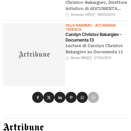
Christov-Bakargiev, Direttore
Artistico di dOCUMENTA…
Venezia (VE)
19/05/2012
VILLA MASSIMO - ACCADEMIA
TEDESCA
Carolyn Christov Bakargiev -
Documenta 13
Lecture di Carolyn Christov
Bakargiev su Documenta 13
Roma (RM)
27/10/2011
Condividi su Facebook
Condividi su X
Condividi su LinkedIn
Condividi su Pinterest
Condividi su WhatsApp
Condividi su Email
Artribune