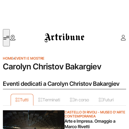
Artribune
HOME
›
EVENTI E MOSTRE
Carolyn Christov Bakargiev
Eventi dedicati a Carolyn Christov Bakargiev
Tutti
Terminati
In corso
Futuri
CASTELLO DI RIVOLI - MUSEO D'ARTE
CONTEMPORANEA
Arte e Impresa. Omaggio a
Marco Rivetti