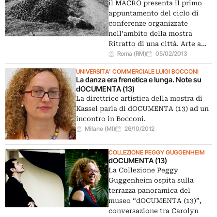
il MACRO presenta il primo
appuntamento del ciclo di
conferenze organizzate
nell’ambito della mostra
Ritratto di una città. Arte a…
Roma (RM)
05/02/2013
UNIVERSITA' COMMERCIALE LUIGI BOCCONI
La danza era frenetica e lunga. Note su
dOCUMENTA (13)
La direttrice artistica della mostra di
Kassel parla di dOCUMENTA (13) ad un
incontro in Bocconi.
Milano (MI)
26/10/2012
COLLEZIONE PEGGY GUGGENHEIM
dOCUMENTA (13)
La Collezione Peggy
Guggenheim ospita sulla
terrazza panoramica del
museo “dOCUMENTA (13)”,
conversazione tra Carolyn