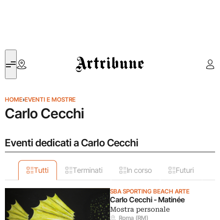
Artribune
HOME
›
EVENTI E MOSTRE
Carlo Cecchi
Eventi dedicati a Carlo Cecchi
Tutti
Terminati
In corso
Futuri
SBA SPORTING BEACH ARTE
Carlo Cecchi - Matinée
Mostra personale
Roma (RM)