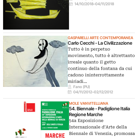
14/10/2018
–
04/11/2018
GASPARELLI ARTE CONTEMPORANEA
Carlo Cecchi - La Civilizzazione
Tutto è in perpetuo
movimento, tutto è altrettanto
irreale quanto il getto
continuo della fontana da cui
cadono ininterrottamente
miriadi…
Fano (PU)
04/11/2012
–
02/12/2012
MOLE VANVITELLIANA
54. Biennale - Padiglione Italia
Regione Marche
54a Esposizione
Internazionale d’Arte della
Biennale di Venezia, promossa