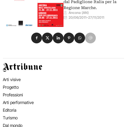
dal Padiglione Italia per la
Regione Marche.
Ancona (AN)
20/06/2011
–
27/11/2011
Condividi su Facebook
Condividi su X
Condividi su LinkedIn
Condividi su Pinterest
Condividi su WhatsApp
Condividi su Email
Artribune
Arti visive
Progetto
Professioni
Arti performative
Editoria
Turismo
Dal mondo