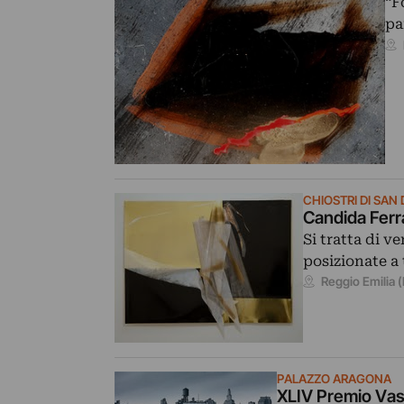
“F
pa
CHIOSTRI DI SA
Candida Ferrar
Si tratta di v
posizionate a 
Reggio Emilia 
PALAZZO ARAGONA
XLIV Premio Vas