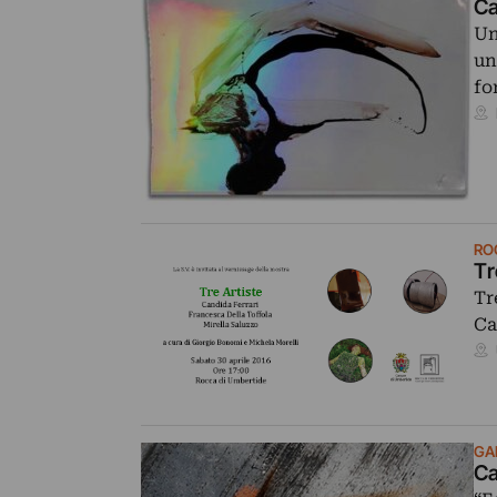
Ca
Un
un
fo
RO
Tr
Tr
Ca
GA
Ca