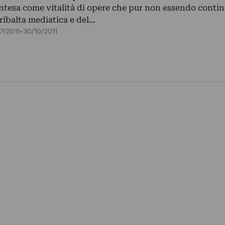
e intesa come vitalità di opere che pur non essendo cont
a ribalta mediatica e del…
7/2011
–
30/10/2011