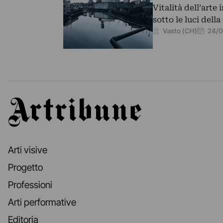
Vitalità dell’art
sotto le luci dell
24/0
Vasto (CH)
Artribune
Arti visive
Progetto
Professioni
Arti performative
Editoria