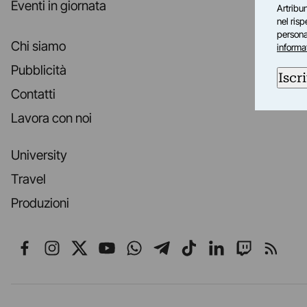
Eventi in giornata
Artribun
nel ris
personal
Chi siamo
informa
Pubblicità
Iscri
Contatti
Lavora con noi
University
Travel
Produzioni
Seguici su Facebook
Seguici su Instagram
Seguici su X
Seguici su YouTube
Seguici su WhatsApp
Seguici su Telegr
Seguici su TikT
Seguici su L
Seguici 
Segui