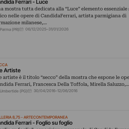
ndida Ferrari - Luce
a mostra tutta dedicata alla “Luce” elemento essenziale
ico nelle opere di CandidaFerrari, artista parmigiana di
rmazione milanese,…
06/12/2025
–
31/01/2026
Parma (PR)
CCA
e Artiste
e artiste è il titolo “secco” della mostra che espone le ope
ndida Ferrari, Francesca Della Toffola, Mirella Saluzzo,
30/04/2016
–
12/06/2016
Umbertide (PG)
LLERIA 8,75 - ARTECONTEMPORANEA
ndida Ferrari - Foglio su foglio