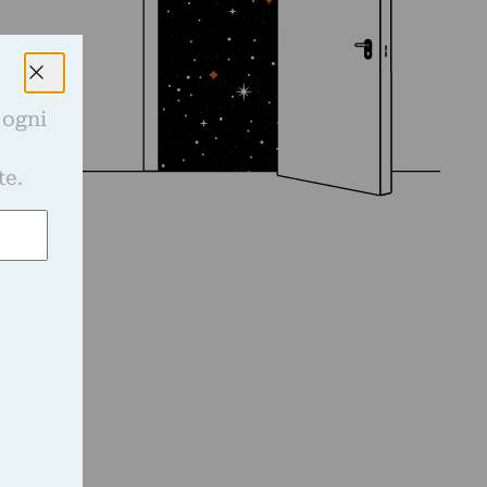
 ogni
e
te.