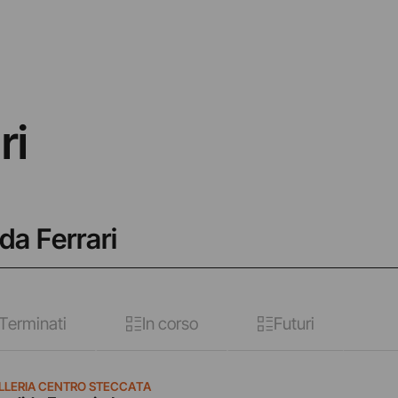
ri
da Ferrari
Terminati
In corso
Futuri
LLERIA CENTRO STECCATA