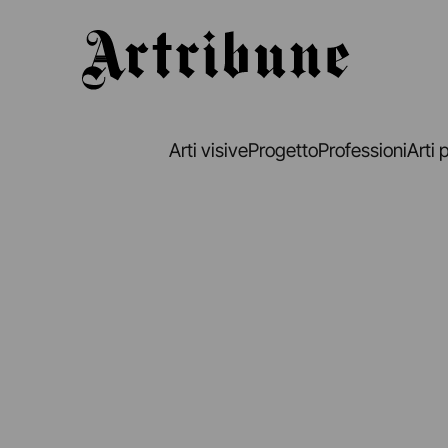
Artribune
Arti visive
Progetto
Professioni
Arti 