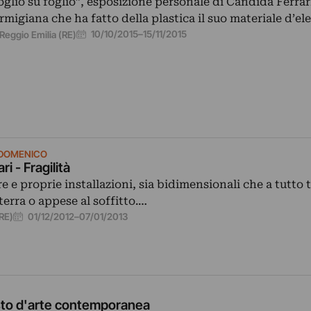
oglio su foglio”, esposizione personale di Candida Ferrari
rmigiana che ha fatto della plastica il suo materiale d’el
10/10/2015
–
15/11/2015
Reggio Emilia (RE)
N DOMENICO
i - Fragilità
ere e proprie installazioni, sia bidimensionali che a tutto
terra o appese al soffitto.…
01/12/2012
–
07/01/2013
(RE)
to d'arte contemporanea