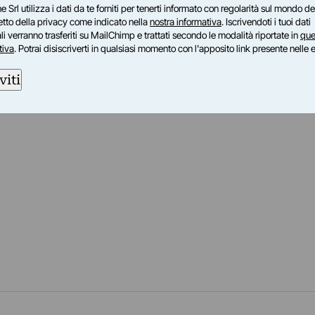
e Srl utilizza i dati da te forniti per tenerti informato con regolarità sul mondo del
petto della privacy come indicato nella
nostra informativa
. Iscrivendoti i tuoi dati
i verranno trasferiti su MailChimp e trattati secondo le modalità riportate in
que
tiva
. Potrai disiscriverti in qualsiasi momento con l'apposito link presente nelle 
viti
am
ok
inkedIn
su Twitch
ci su Rss