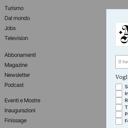
Turismo
Dal mondo
Jobs
Television
Abbonamenti
Nom
Magazine
(Requ
First
Newsletter
Vogl
Podcast
S
I
Eventi e Mostre
R
T
Inaugurazioni
P
Finissage
F