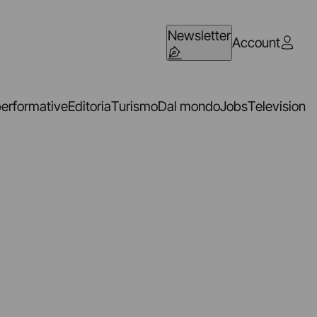
Newsletter
Account
performative
Editoria
Turismo
Dal mondo
Jobs
Television