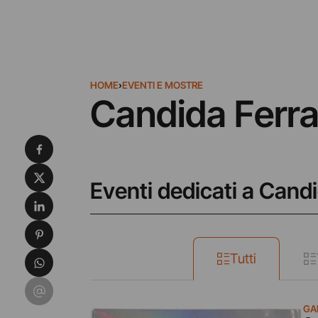
HOME
›
EVENTI E MOSTRE
Candida Ferra
Condividi su Facebook
Condividi su X
Eventi dedicati a Candi
Condividi su LinkedIn
Condividi su Pinterest
Condividi su WhatsApp
Tutti
Condividi su Email
GA