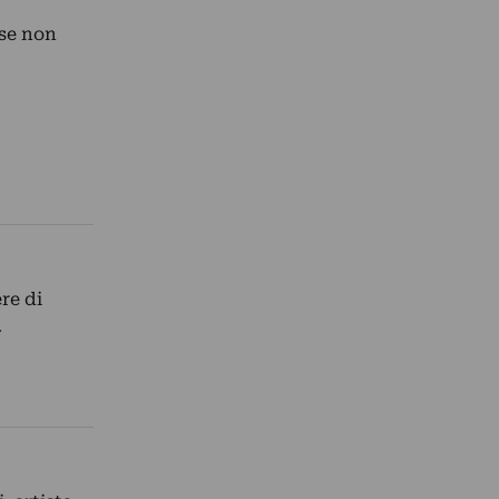
 se non
re di
…