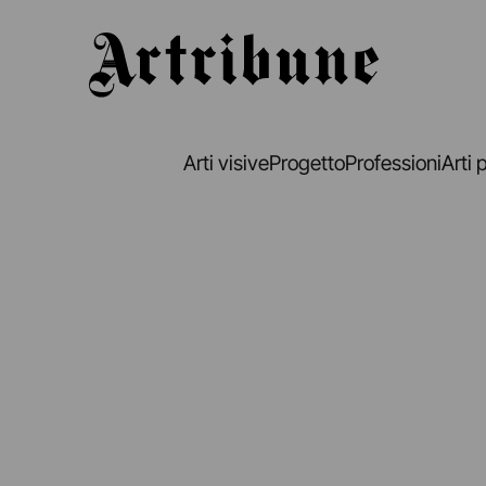
Artribune
Arti visive
Progetto
Professioni
Arti 