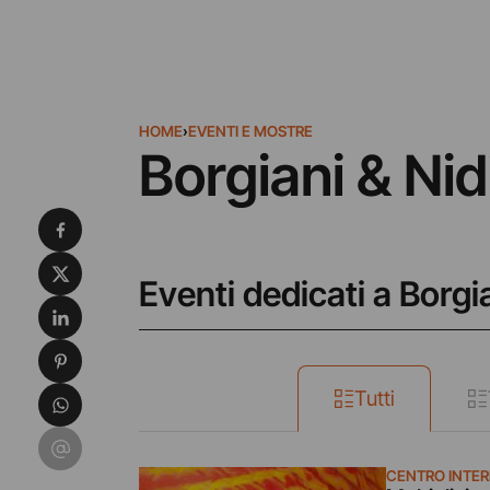
HOME
›
EVENTI E MOSTRE
Borgiani & Nid
Condividi su Facebook
Condividi su X
Eventi dedicati a Borgia
Condividi su LinkedIn
Condividi su Pinterest
Condividi su WhatsApp
Tutti
Condividi su Email
CENTRO INTER