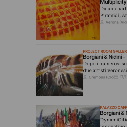
Multiplicity
Da una parte
Piramidi, Ar
Verona (VR
PROJECT ROOM GALLERI
Borgiani & Nidini 
Dopo i numerosi suc
due artisti verones
17/1
Cremona (CR)
PALAZZO CAFF
Borgiani & 
DynamiCitie
innovativo l