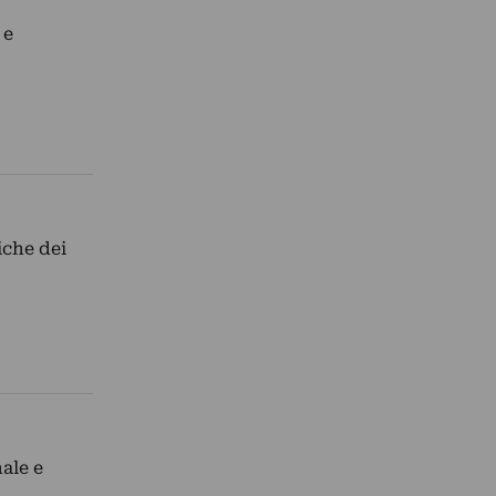
 e
iche dei
ale e