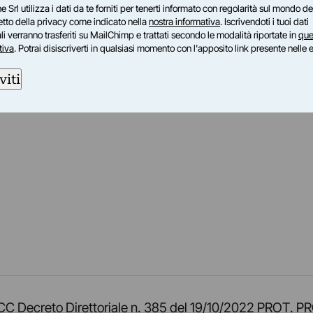
e Srl utilizza i dati da te forniti per tenerti informato con regolarità sul mondo del
petto della privacy come indicato nella
nostra informativa
. Iscrivendoti i tuoi dati
i verranno trasferiti su MailChimp e trattati secondo le modalità riportate in
que
tiva
. Potrai disiscriverti in qualsiasi momento con l'apposito link presente nelle 
viti
am
ok
inkedIn
su Twitch
ci su Rss
o TOCC Decreto Direttoriale n. 385 del 19/10/2022 