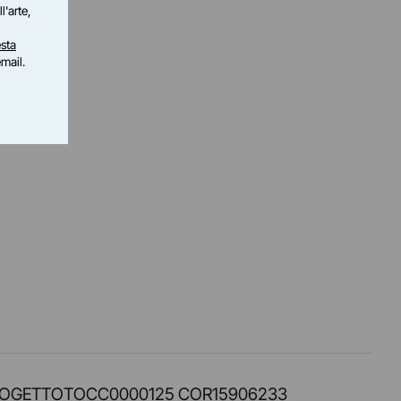
l'arte,
sta
email.
PROT. PROGETTOTOCC0000125 COR15906233