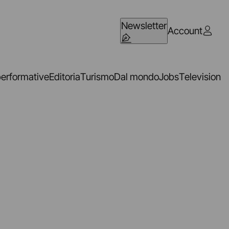
Newsletter
Account
performative
Editoria
Turismo
Dal mondo
Jobs
Television