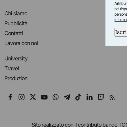
Artribun
nel ris
Chi siamo
personal
informa
Pubblicità
Iscri
Contatti
Lavora con noi
University
Travel
Produzioni
Seguici su Facebook
Seguici su Instagram
Seguici su X
Seguici su YouTube
Seguici su WhatsApp
Seguici su Telegr
Seguici su TikT
Seguici su L
Seguici 
Segui
Sito realizzato con il contributo band