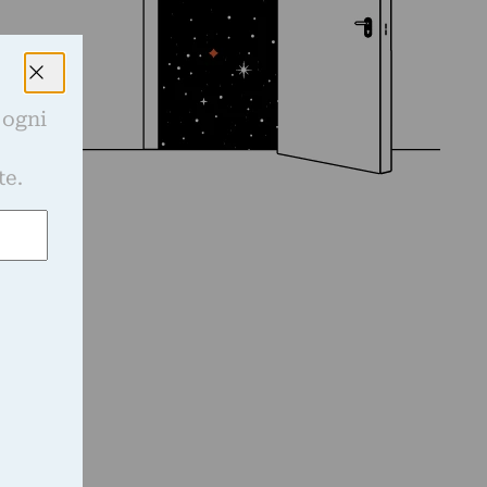
 ogni
e
te.