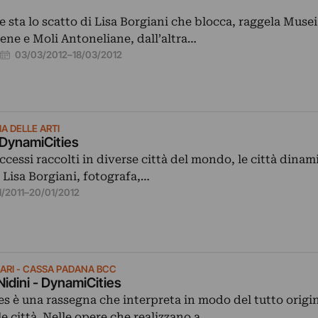
 sta lo scatto di Lisa Borgiani che blocca, raggela Musei
ene e Moli Antoneliane, dall’altra…
03/03/2012
–
18/03/2012
)
A DELLE ARTI
- DynamiCities
cessi raccolti in diverse città del mondo, le città dinam
i Lisa Borgiani, fotografa,…
1/2011
–
20/01/2012
ARI - CASSA PADANA BCC
Nidini - DynamiCities
s è una rassegna che interpreta in modo del tutto origin
e città. Nelle opere che realizzano a…