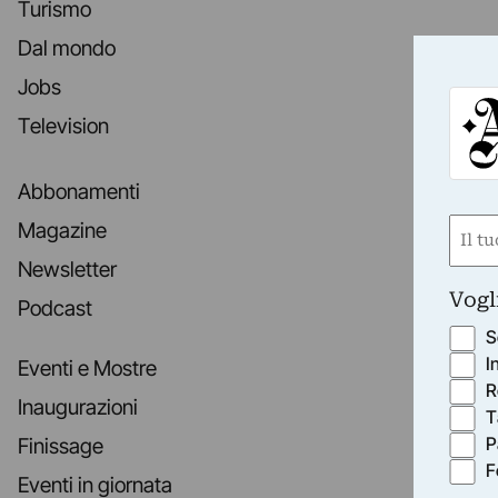
Turismo
Dal mondo
Jobs
Television
Abbonamenti
Nom
Magazine
(Requ
Newsletter
First
Vogl
Podcast
S
I
Eventi e Mostre
R
Inaugurazioni
T
P
Finissage
F
Eventi in giornata