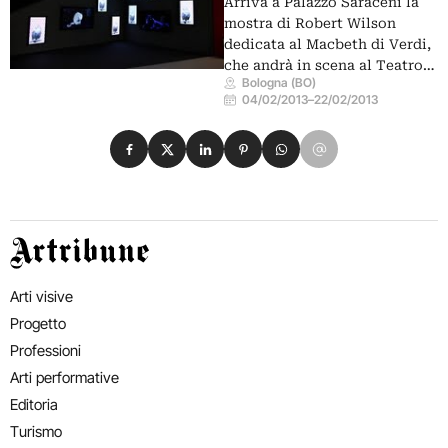
Arriva a Palazzo Saraceni la
mostra di Robert Wilson
dedicata al Macbeth di Verdi,
che andrà in scena al Teatro…
Bologna (BO)
04/02/2013
–
22/02/2013
Condividi su Facebook
Condividi su X
Condividi su LinkedIn
Condividi su Pinterest
Condividi su WhatsApp
Condividi su Email
Artribune
Arti visive
Progetto
Professioni
Arti performative
Editoria
Turismo