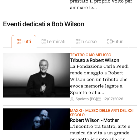
prestato il proprio volto per
animare le…
Eventi dedicati a Bob Wilson
Tutti
Terminati
In corso
Futuri
TEATRO CAIO MELISSO
Tributo a Robert Wilson
La Fondazione Carla Fendi
rende omaggio a Robert
Wilson con un tributo che
evoca memorie legate a
Spoleto e alla…
Spoleto (PG)
12/07/2026
MAXXI - MUSEO DELLE ARTI DEL XXI
SECOLO
Robert Wilson - Mother
L’incontro tra teatro, arte e
musica dà vita a un grande
progetto ispirato alla più