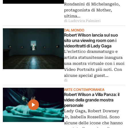
Rondanini di Michelangelo,
protagonista di Mother,
ultima…
di Ludovica Palmieri
DAL MONDO
Robert Wilson lancia sul suo
sito una viewing room con i
videoritratti di Lady Gaga
L’eclettico drammaturgo e
artista statunitense inaugura
una mostra virtuale con i suoi
Video Portraits più noti. Con
alcune special guest…
di
ARTE CONTEMPORANEA
Robert Wilson a Villa Panza: il
video della grande mostra
personale
Lady Gaga, Robert Downey
Jr, Isabella Rossellini. Sono
alcune delle icone che hanno