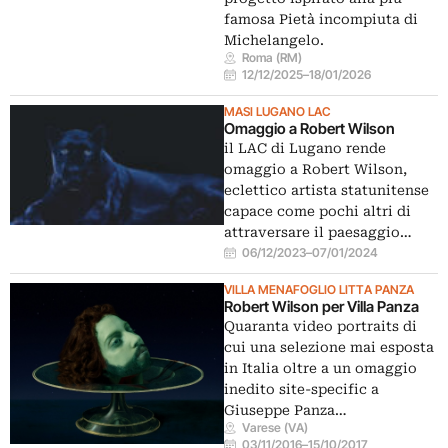
famosa Pietà incompiuta di
Michelangelo.
Roma (RM)
12/12/2025
–
18/01/2026
MASI LUGANO LAC
Omaggio a Robert Wilson
il LAC di Lugano rende
omaggio a Robert Wilson,
eclettico artista statunitense
capace come pochi altri di
attraversare il paesaggio…
06/12/2023
–
07/01/2024
VILLA MENAFOGLIO LITTA PANZA
Robert Wilson per Villa Panza
Quaranta video portraits di
cui una selezione mai esposta
in Italia oltre a un omaggio
inedito site-specific a
Giuseppe Panza…
Varese (VA)
03/11/2016
–
15/10/2017