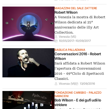
MAGAZZINI DEL SALE ZATTERE
Robert Wilson
A Venezia la mostra di Robert
Wilson dedicata al 25°
anniversario delle illy Art
Collection.
Venezia (VE)
10/05/2017
–
10/09/2017
BASILICA PALLADIANA
Conversazioni 2016 - Robert
Wilson
Sarà affidata a Robert Wilson
l’apertura di Conversazioni
2016 – 69°Ciclo di Spettacoli
Classici.
Vicenza (VI)
13/09/2016
FONDAZIONE CARISBO - PALAZZO
SARACENI
Bob Wilson - E dei gufi udii lo
stridere