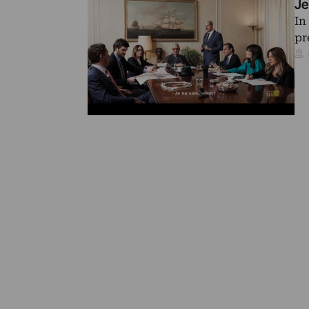
Je
In
pr