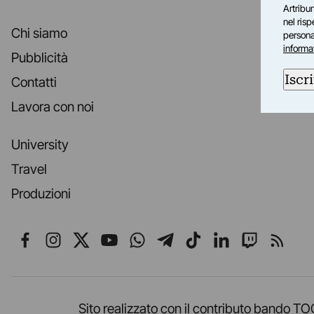
Artribun
nel ris
Chi siamo
personal
informa
Pubblicità
Iscri
Contatti
Lavora con noi
University
Travel
Produzioni
Seguici su Facebook
Seguici su Instagram
Seguici su X
Seguici su YouTube
Seguici su WhatsApp
Seguici su Telegr
Seguici su TikT
Seguici su L
Seguici 
Segui
Sito realizzato con il contributo band