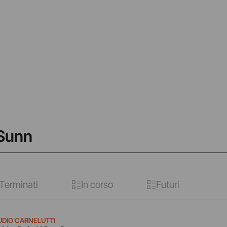
 Sunn
Terminati
In corso
Futuri
UDIO CARNELUTTI