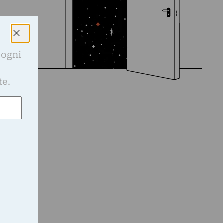
 ogni
e
te.