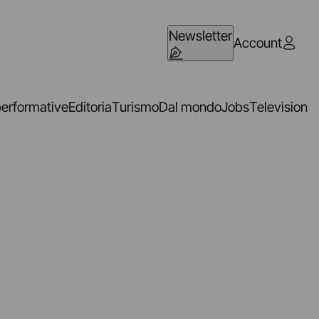
Newsletter
Account
performative
Editoria
Turismo
Dal mondo
Jobs
Television