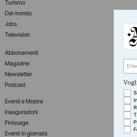
Turismo
Dal mondo
Jobs
Television
Abbonamenti
Nom
Magazine
(Obbli
Newsletter
Nome
Vogl
Podcast
S
I
Eventi e Mostre
R
Inaugurazioni
T
P
Finissage
F
Eventi in giornata