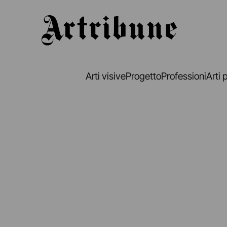
Artribune
Arti visive
Progetto
Professioni
Arti 