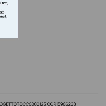
l'arte,
sta
email.
PROT. PROGETTOTOCC0000125 COR15906233