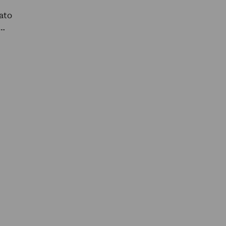
ato
e…