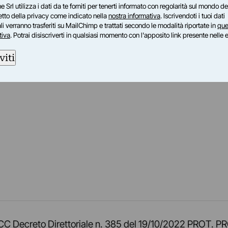
e Srl utilizza i dati da te forniti per tenerti informato con regolarità sul mondo del
petto della privacy come indicato nella
nostra informativa
. Iscrivendoti i tuoi dati
i verranno trasferiti su MailChimp e trattati secondo le modalità riportate in
que
tiva
. Potrai disiscriverti in qualsiasi momento con l'apposito link presente nelle 
viti
am
ok
inkedIn
su Twitch
ci su Rss
o TOCC Decreto Direttoriale n. 385 del 19/10/2022 