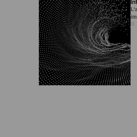
In
L’
im