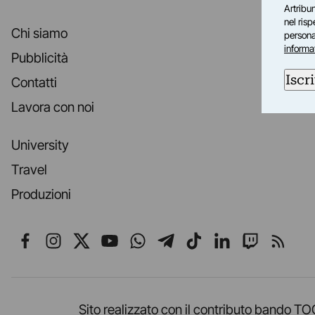
Artribun
nel ris
Chi siamo
personal
informa
Pubblicità
Iscri
Contatti
Lavora con noi
University
Travel
Produzioni
Seguici su Facebook
Seguici su Instagram
Seguici su X
Seguici su YouTube
Seguici su WhatsApp
Seguici su Telegr
Seguici su TikT
Seguici su L
Seguici 
Segui
Sito realizzato con il contributo band