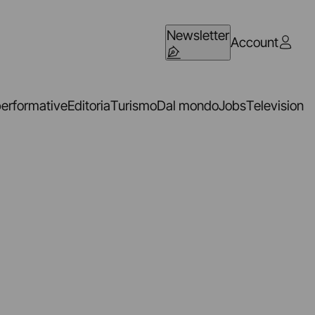
Newsletter
Account
performative
Editoria
Turismo
Dal mondo
Jobs
Television