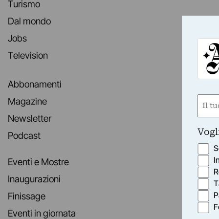
Turismo
Dal mondo
Jobs
Television
Abbonamenti
Nom
Magazine
(Requ
Newsletter
First
Vogl
Podcast
S
I
Eventi e Mostre
R
Inaugurazioni
T
P
Finissage
F
Eventi in giornata