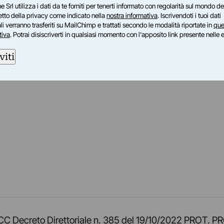
e Srl utilizza i dati da te forniti per tenerti informato con regolarità sul mondo del
petto della privacy come indicato nella
nostra informativa
. Iscrivendoti i tuoi dati
i verranno trasferiti su MailChimp e trattati secondo le modalità riportate in
que
tiva
. Potrai disiscriverti in qualsiasi momento con l'apposito link presente nelle 
viti
am
ok
inkedIn
su Twitch
ci su Rss
o TOCC Decreto Direttoriale n. 385 del 19/10/2022 