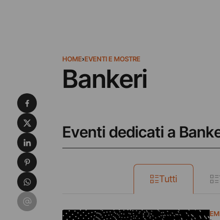
HOME
›
EVENTI E MOSTRE
Bankeri
Condividi su Facebook
Condividi su X
Eventi dedicati a Banke
Condividi su LinkedIn
Condividi su Pinterest
Condividi su WhatsApp
Tutti
Condividi su Email
EM