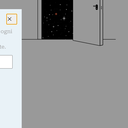
 ogni
e
te.