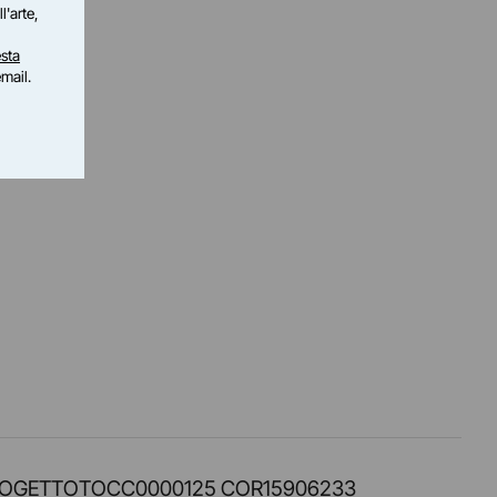
l'arte,
sta
email.
PROT. PROGETTOTOCC0000125 COR15906233