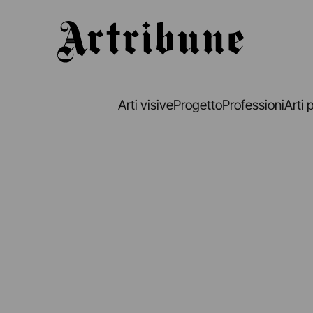
Artribune
Arti visive
Progetto
Professioni
Arti 