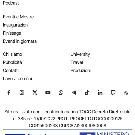
Podcast
Eventi e Mostre
Inaugurazioni
Finissage
Eventi in giornata
Chi siamo
University
Pubblicità
Travel
Contatti
Produzioni
Lavora con noi
Seguici su Facebook
Seguici su Instagram
Seguici su X
Seguici su YouTube
Seguici su WhatsApp
Seguici su Telegram
Seguici su TikTok
Seguici su Link
Seguici su
Segui
Sito realizzato con il contributo bando TOCC Decreto Direttoriale
n. 385 del 19/10/2022 PROT. PROGETTOTOCC0000125
COR15906233 CUPC87J23001080008