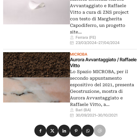
Avvantaggiato e Raffaele
Vitto a cura di ZNS project
con testo di Margherita
Capodiferro, un progetto
site…
Ferrara (FE)
23/03/2024
–
27/04/2024
MICROBA
Aurora Avvantaggiato / Raffaele
Vitto
Lo Spazio MICROBA, per il
secondo appuntamento
espositivo del 2021, presenta
Geostruzione, mostra di
Aurora Avvantaggiato e
Raffaele Vitto, a…
Bari (BA)
30/09/2021
–
30/10/2021
Condividi su Facebook
Condividi su X
Condividi su LinkedIn
Condividi su Pinterest
Condividi su WhatsApp
Condividi su Email