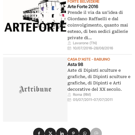
FORTE BELVEDERE
Arte Forte 2016
Prende il via da un’idea di
Giordano Raffaelli e dal
coinvolgimento, quanto mai
esteso, di ben sedici gallerie
private di…
Lavarone (TN)
10/07/2016
–
28/08/2016
CASA D'ASTE - BABUINO
Asta 98
Aste di Dipinti sculture e
grafiche, di Dipinti sculture e
grafiche, di Dipinti e Arti
decorative del XX secolo.
Roma (RM)
05/07/2011
–
07/07/2011
Condividi su Facebook
Condividi su X
Condividi su LinkedIn
Condividi su Pinterest
Condividi su WhatsApp
Condividi su Email