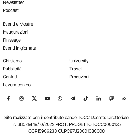
Newsletter
Podcast
Eventi e Mostre
Inaugurazioni
Finissage
Eventi in giornata
Chi siamo
University
Pubblicità
Travel
Contatti
Produzioni
Lavora con noi
Seguici su Facebook
Seguici su Instagram
Seguici su X
Seguici su YouTube
Seguici su WhatsApp
Seguici su Telegram
Seguici su TikTok
Seguici su Link
Seguici su
Segui
Sito realizzato con il contributo bando TOCC Decreto Direttoriale
n. 385 del 19/10/2022 PROT. PROGETTOTOCC0000125
COR15906233 CUPC87J23001080008