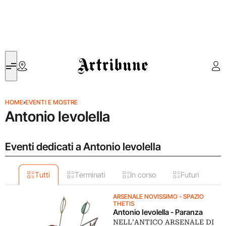
Artribune
HOME
›
EVENTI E MOSTRE
Antonio Ievolella
Eventi dedicati a Antonio Ievolella
Tutti
Terminati
In corso
Futuri
ARSENALE NOVISSIMO - SPAZIO
THETIS
Antonio Ievolella - Paranza
NELL’ANTICO ARSENALE DI