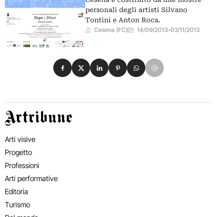
personali degli artisti Silvano
Tontini e Anton Roca.
Cesena (FC)
14/09/2013
–
03/11/2013
Condividi su Facebook
Condividi su X
Condividi su LinkedIn
Condividi su Pinterest
Condividi su WhatsApp
Condividi su Email
Artribune
Arti visive
Progetto
Professioni
Arti performative
Editoria
Turismo