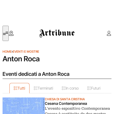
Artribune
HOME
›
EVENTI E MOSTRE
Anton Roca
Eventi dedicati a Anton Roca
Tutti
Terminati
In corso
Futuri
CHIESA DI SANTA CRISTINA
Cesena Contemporanea
L’evento espositivo Contemporanea
Cesena è costituito da due mostre