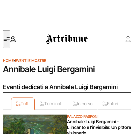
Artribune
HOME
›
EVENTI E MOSTRE
Annibale Luigi Bergamini
Eventi dedicati a Annibale Luigi Bergamini
Tutti
Terminati
In corso
Futuri
PALAZZO RASPONI
Annibale Luigi Bergamini -
L'incanto e l'invisibile: Un pittore
visionario