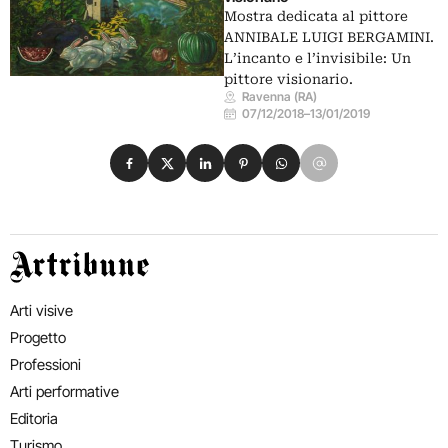
Mostra dedicata al pittore
ANNIBALE LUIGI BERGAMINI.
L’incanto e l’invisibile: Un
pittore visionario.
Ravenna (RA)
07/12/2018
–
13/01/2019
Condividi su Facebook
Condividi su X
Condividi su LinkedIn
Condividi su Pinterest
Condividi su WhatsApp
Condividi su Email
Artribune
Arti visive
Progetto
Professioni
Arti performative
Editoria
Turismo