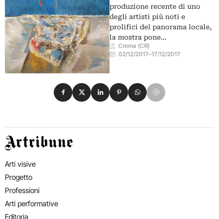
produzione recente di uno
degli artisti più noti e
prolifici del panorama locale,
la mostra pone…
Crema (CR)
02/12/2017
–
17/12/2017
Condividi su Facebook
Condividi su X
Condividi su LinkedIn
Condividi su Pinterest
Condividi su WhatsApp
Condividi su Email
Artribune
Arti visive
Progetto
Professioni
Arti performative
Editoria