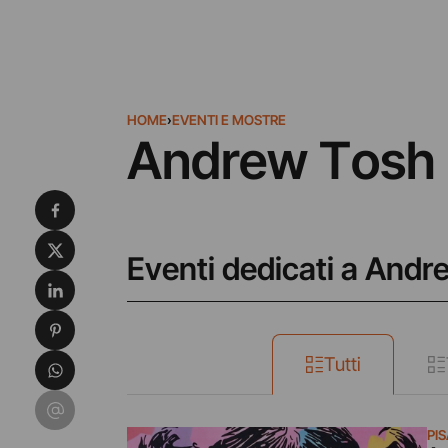
HOME
›
EVENTI E MOSTRE
Andrew Tosh
Condividi su Facebook
Condividi su X
Eventi dedicati a And
Condividi su LinkedIn
Condividi su Pinterest
Condividi su WhatsApp
Tutti
Condividi su Email
PI