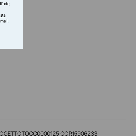
l'arte,
sta
email.
PROT. PROGETTOTOCC0000125 COR15906233