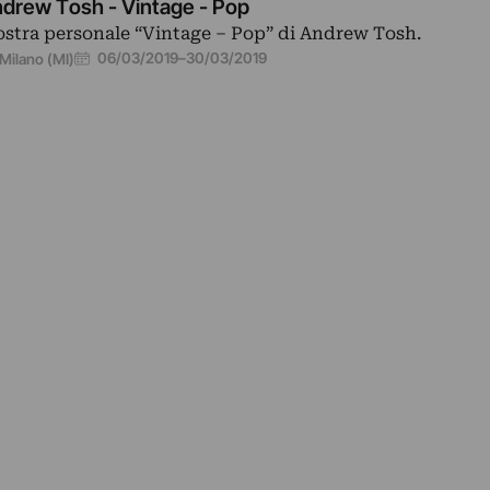
drew Tosh - Vintage - Pop
stra personale “Vintage – Pop” di Andrew Tosh.
06/03/2019
–
30/03/2019
Milano (MI)