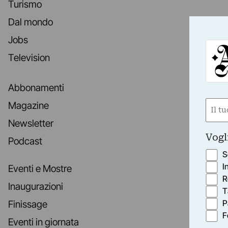
Turismo
Dal mondo
Jobs
Television
Abbonamenti
Nom
Magazine
(Requ
Newsletter
First
Vogl
Podcast
S
I
Eventi e Mostre
R
Inaugurazioni
T
P
Finissage
F
Eventi in giornata