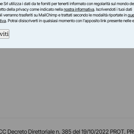
e Srl utilizza i dati da te forniti per tenerti informato con regolarità sul mondo del
petto della privacy come indicato nella
nostra informativa
. Iscrivendoti i tuoi dati
i verranno trasferiti su MailChimp e trattati secondo le modalità riportate in
que
tiva
. Potrai disiscriverti in qualsiasi momento con l'apposito link presente nelle 
viti
am
ok
inkedIn
su Twitch
ci su Rss
o TOCC Decreto Direttoriale n. 385 del 19/10/2022 