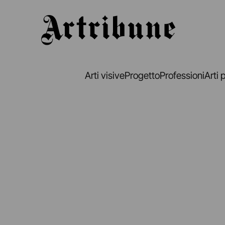
Artribune
Arti visive
Progetto
Professioni
Arti 