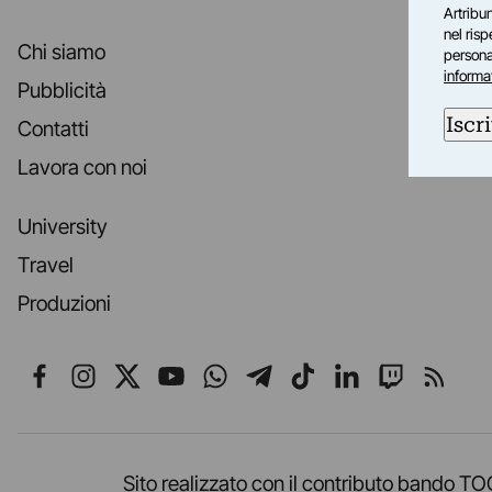
Artribun
nel ris
Chi siamo
personal
informa
Pubblicità
Iscri
Contatti
Lavora con noi
University
Travel
Produzioni
Seguici su Facebook
Seguici su Instagram
Seguici su X
Seguici su YouTube
Seguici su WhatsApp
Seguici su Telegr
Seguici su TikT
Seguici su L
Seguici 
Segui
Sito realizzato con il contributo band