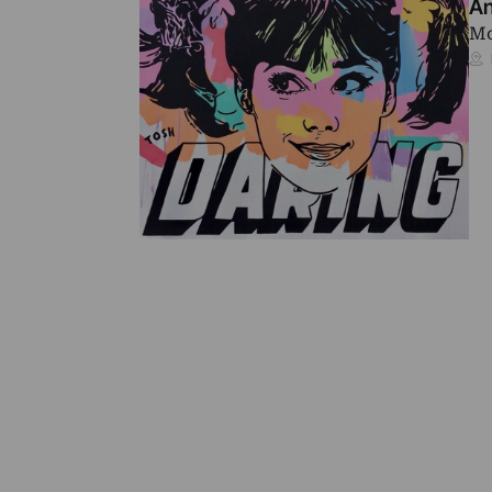
An
Mo