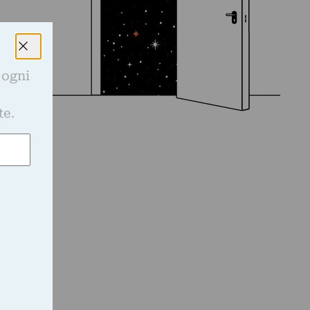
 ogni
e
te.