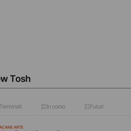
rew Tosh
Terminati
In corso
Futuri
SACANE ARTE