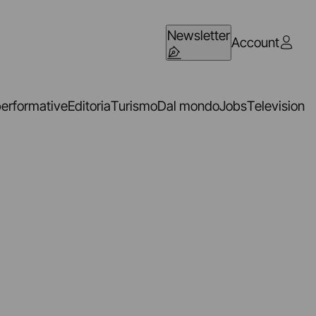
Newsletter
Account
performative
Editoria
Turismo
Dal mondo
Jobs
Television