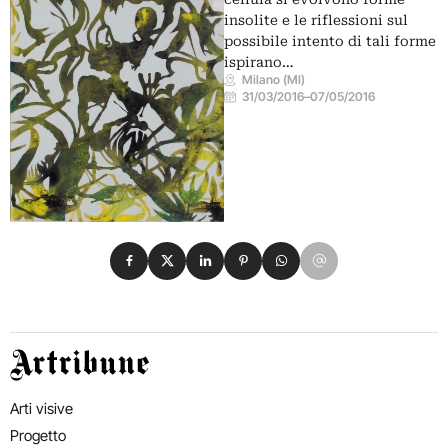
insolite e le riflessioni sul
possibile intento di tali forme
ispirano…
Milano (MI)
31/03/2016
–
07/05/2016
Condividi su Facebook
Condividi su X
Condividi su LinkedIn
Condividi su Pinterest
Condividi su WhatsApp
Condividi su Email
Artribune
Arti visive
Progetto