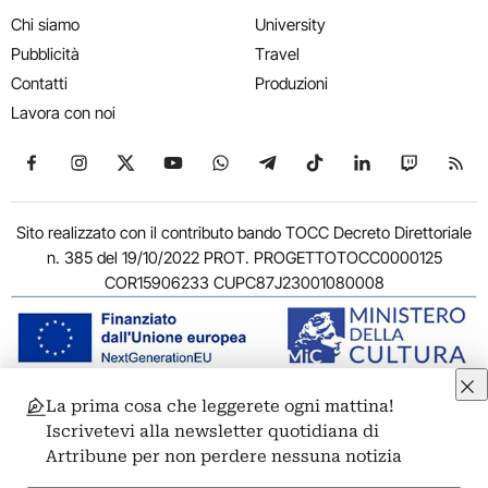
Chi siamo
University
Pubblicità
Travel
Contatti
Produzioni
Lavora con noi
Seguici su Facebook
Seguici su Instagram
Seguici su X
Seguici su YouTube
Seguici su WhatsApp
Seguici su Telegram
Seguici su TikTok
Seguici su Link
Seguici su
Segui
Sito realizzato con il contributo bando TOCC Decreto Direttoriale
n. 385 del 19/10/2022 PROT. PROGETTOTOCC0000125
COR15906233 CUPC87J23001080008
La prima cosa che leggerete ogni mattina!
© 2011-2026 ARTRIBUNE srl – Corso Vittorio Emanuele II, 287 –
Iscrivetevi alla newsletter quotidiana di
00186 Roma - P.I. 11381581005
Artribune per non perdere nessuna notizia
Privacy: Responsabile della protezione dei dati personali
ARTRIBUNE srl – Corso Vittorio Emanuele II, 287 – 00186 Roma