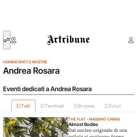
Artribune
HOME
›
EVENTI E MOSTRE
Andrea Rosara
Eventi dedicati a Andrea Rosara
Tutti
Terminati
In corso
Futuri
THE FLAT - MASSIMO CARASI
Almost Bodies
Dal nucleo originale di una
cellula si evolvono forme