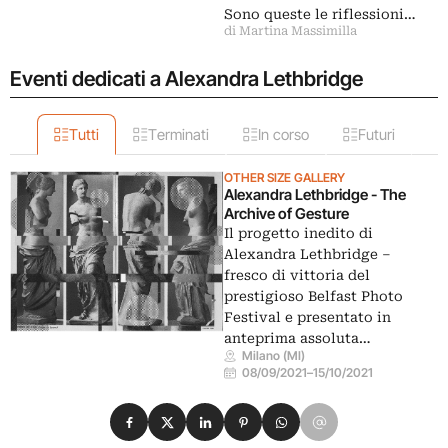
Sono queste le riflessioni…
di Martina Massimilla
Eventi dedicati a Alexandra Lethbridge
Tutti
Terminati
In corso
Futuri
OTHER SIZE GALLERY
Alexandra Lethbridge - The
Archive of Gesture
Il progetto inedito di
Alexandra Lethbridge –
fresco di vittoria del
prestigioso Belfast Photo
Festival e presentato in
anteprima assoluta…
Milano (MI)
08/09/2021
–
15/10/2021
Condividi su Facebook
Condividi su X
Condividi su LinkedIn
Condividi su Pinterest
Condividi su WhatsApp
Condividi su Email