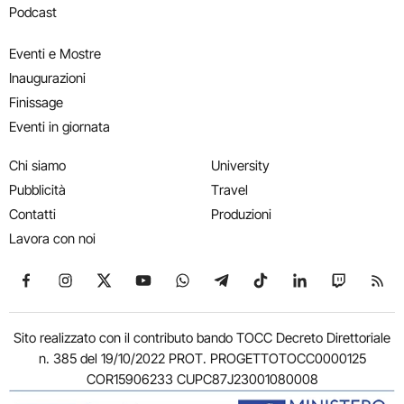
Podcast
Eventi e Mostre
Inaugurazioni
Finissage
Eventi in giornata
Chi siamo
University
Pubblicità
Travel
Contatti
Produzioni
Lavora con noi
Seguici su Facebook
Seguici su Instagram
Seguici su X
Seguici su YouTube
Seguici su WhatsApp
Seguici su Telegram
Seguici su TikTok
Seguici su Link
Seguici su
Segui
Sito realizzato con il contributo bando TOCC Decreto Direttoriale
n. 385 del 19/10/2022 PROT. PROGETTOTOCC0000125
COR15906233 CUPC87J23001080008