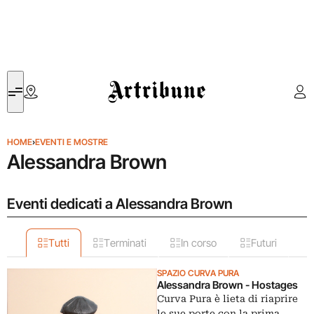
Artribune
HOME
›
EVENTI E MOSTRE
Alessandra Brown
Eventi dedicati a Alessandra Brown
Tutti
Terminati
In corso
Futuri
SPAZIO CURVA PURA
Alessandra Brown - Hostages
Curva Pura è lieta di riaprire
le sue porte con la prima