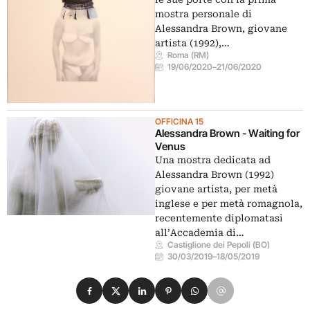
mostra personale di
Alessandra Brown, giovane
artista (1992),…
Roma (RM)
19/06/2020
–
21/06/2020
OFFICINA 15
Alessandra Brown - Waiting for
Venus
Una mostra dedicata ad
Alessandra Brown (1992)
giovane artista, per metà
inglese e per metà romagnola,
recentemente diplomatasi
all’Accademia di…
Castiglione dei Pepoli (BO)
30/03/2019
–
18/05/2019
Condividi su Facebook
Condividi su X
Condividi su LinkedIn
Condividi su Pinterest
Condividi su WhatsApp
Condividi su Email