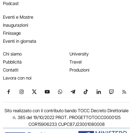
Podcast
Eventi e Mostre
Inaugurazioni
Finissage
Eventi in giornata
Chi siamo
University
Pubblicità
Travel
Contatti
Produzioni
Lavora con noi
Seguici su Facebook
Seguici su Instagram
Seguici su X
Seguici su YouTube
Seguici su WhatsApp
Seguici su Telegram
Seguici su TikTok
Seguici su Link
Seguici su
Segui
Sito realizzato con il contributo bando TOCC Decreto Direttoriale
n. 385 del 19/10/2022 PROT. PROGETTOTOCC0000125
COR15906233 CUPC87J23001080008