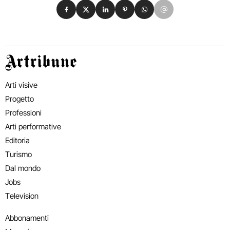
Condividi su Facebook
Condividi su X
Condividi su LinkedIn
Condividi su Pinterest
Condividi su WhatsApp
Condividi su Email
Artribune
Arti visive
Progetto
Professioni
Arti performative
Editoria
Turismo
Dal mondo
Jobs
Television
Abbonamenti