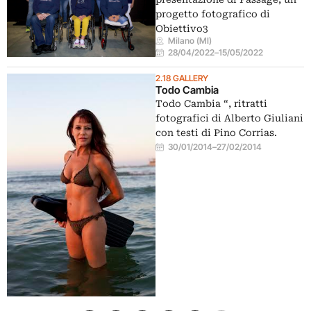
progetto fotografico di
Obiettivo3
Milano (MI)
28/04/2022
–
15/05/2022
2.18 GALLERY
Todo Cambia
Todo Cambia “, ritratti
fotografici di Alberto Giuliani
con testi di Pino Corrias.
30/01/2014
–
27/02/2014