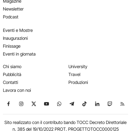
Magazine
Newsletter
Podcast
Eventi e Mostre
Inaugurazioni
Finissage
Eventi in giornata
Chi siamo
University
Pubblicità
Travel
Contatti
Produzioni
Lavora con noi
Seguici su Facebook
Seguici su Instagram
Seguici su X
Seguici su YouTube
Seguici su WhatsApp
Seguici su Telegram
Seguici su TikTok
Seguici su Link
Seguici su
Segui
Sito realizzato con il contributo bando TOCC Decreto Direttoriale
n. 385 del 19/10/2022 PROT. PROGETTOTOCC0000125