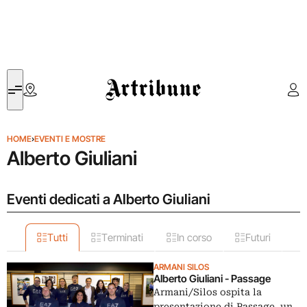
Artribune
HOME
›
EVENTI E MOSTRE
Alberto Giuliani
Eventi dedicati a Alberto Giuliani
Tutti
Terminati
In corso
Futuri
ARMANI SILOS
Alberto Giuliani - Passage
Armani/Silos ospita la
presentazione di Passage, un