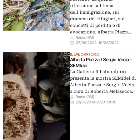
riflessione sul tema
dell’immigrazione, sul
dramma dei rifugiati, sui
concetti di perdita e di
evocazione, Alberta Piazza…
Roma (RM)
07/06/2022
–
10/06/2022
IL LABORATORIO
Alberta Piazza / Sergio Vecia -
SEMIdei
La Galleria Il Laboratorio
presenta la mostra SEMIdei di
Alberta Piazza e Sergio Vecia,
a cura di Roberta Melasecca.
Roma (RM)
22/01/2019
–
27/01/2019