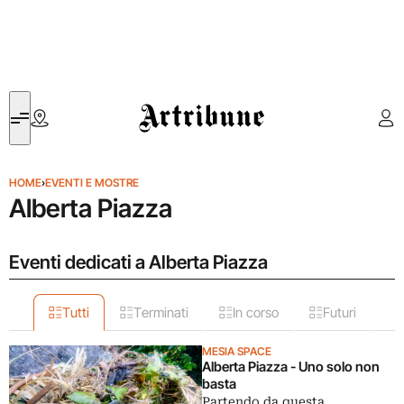
Artribune
HOME
›
EVENTI E MOSTRE
Alberta Piazza
Eventi dedicati a Alberta Piazza
Tutti
Terminati
In corso
Futuri
MESIA SPACE
Alberta Piazza - Uno solo non
basta
Partendo da questa