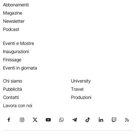
Abbonamenti
Magazine
Newsletter
Podcast
Eventi e Mostre
Inaugurazioni
Finissage
Eventi in giornata
Chi siamo
University
Pubblicità
Travel
Contatti
Produzioni
Lavora con noi
Seguici su Facebook
Seguici su Instagram
Seguici su X
Seguici su YouTube
Seguici su WhatsApp
Seguici su Telegram
Seguici su TikTok
Seguici su Link
Seguici su
Segui