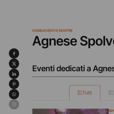
HOME
›
EVENTI E MOSTRE
Agnese Spolve
Condividi su Facebook
Condividi su X
Eventi dedicati a Agne
Condividi su LinkedIn
Condividi su Pinterest
Condividi su WhatsApp
Tutti
Condividi su Email
SE