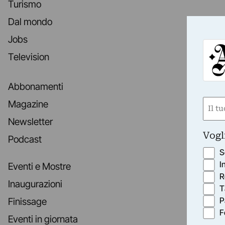
Turismo
Dal mondo
Jobs
Television
Abbonamenti
Nom
Magazine
(Requ
Newsletter
First
Vogl
Podcast
S
I
Eventi e Mostre
R
Inaugurazioni
T
P
Finissage
F
Eventi in giornata