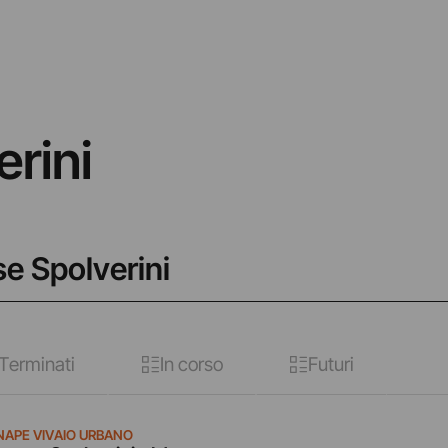
rini
se Spolverini
Terminati
In corso
Futuri
NAPE VIVAIO URBANO