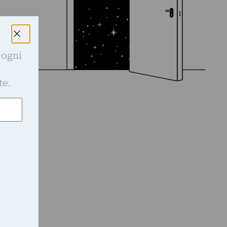
 ogni
e
te.