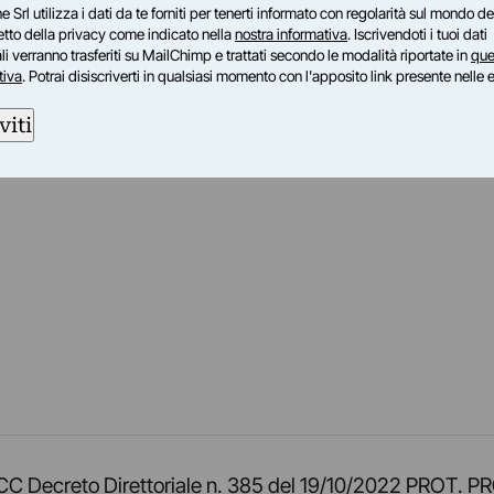
e Srl utilizza i dati da te forniti per tenerti informato con regolarità sul mondo del
petto della privacy come indicato nella
nostra informativa
. Iscrivendoti i tuoi dati
i verranno trasferiti su MailChimp e trattati secondo le modalità riportate in
que
tiva
. Potrai disiscriverti in qualsiasi momento con l'apposito link presente nelle 
viti
am
ok
inkedIn
su Twitch
ci su Rss
o TOCC Decreto Direttoriale n. 385 del 19/10/2022 