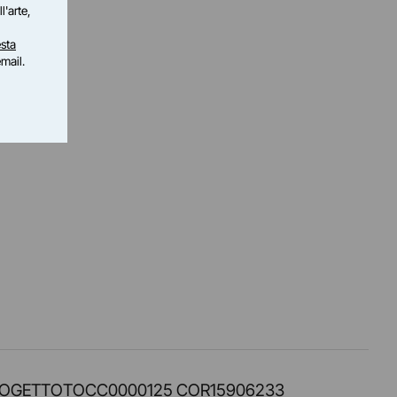
l'arte,
sta
email.
PROT. PROGETTOTOCC0000125 COR15906233