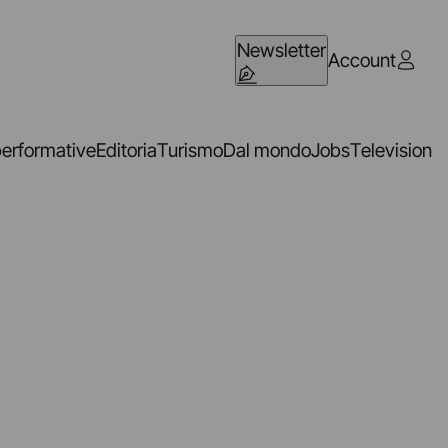
Newsletter
Account
performative
Editoria
Turismo
Dal mondo
Jobs
Television