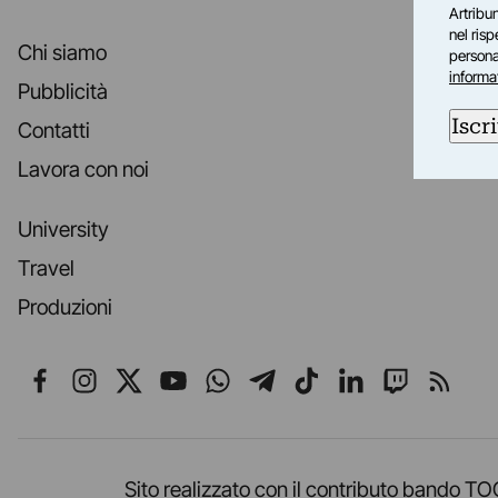
Artribun
nel ris
Chi siamo
personal
informa
Pubblicità
Iscri
Contatti
Lavora con noi
University
Travel
Produzioni
Seguici su Facebook
Seguici su Instagram
Seguici su X
Seguici su YouTube
Seguici su WhatsApp
Seguici su Telegr
Seguici su TikT
Seguici su L
Seguici 
Segui
Sito realizzato con il contributo band