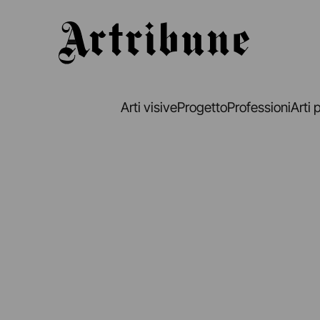
Artribune
Arti visive
Progetto
Professioni
Arti 