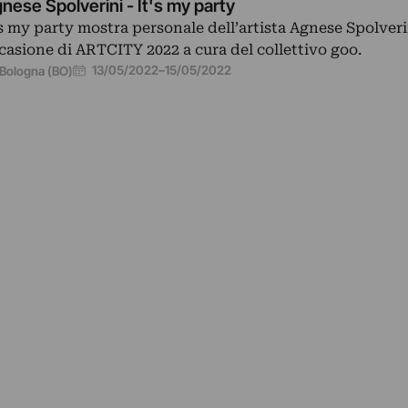
nese Spolverini - It's my party
’s my party mostra personale dell’artista Agnese Spolveri
casione di ARTCITY 2022 a cura del collettivo goo.
13/05/2022
–
15/05/2022
Bologna (BO)