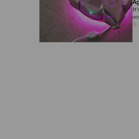
Ag
It
oc