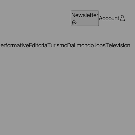
Newsletter
Account
performative
Editoria
Turismo
Dal mondo
Jobs
Television