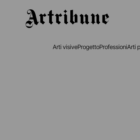
Artribune
Arti visive
Progetto
Professioni
Arti 