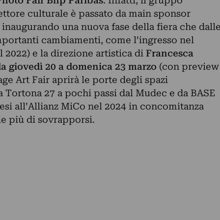
hoto Fair Bnp Paribas
. Infatti, il gruppo
settore culturale è passato da main sponsor
r, inaugurando una nuova fase della fiera che dall
importanti cambiamenti, come l’ingresso nel
 2022) e la direzione artistica di
Francesca
a giovedì 20 a domenica 23 marzo
(con preview
ge Art Fair aprirà le porte degli spazi
a Tortona 27 a pochi passi dal Mudec e da BASE
si all’Allianz MiCo nel 2024 in concomitanza
ie più di sovrapporsi.