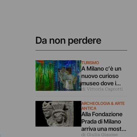
Da non perdere
TURISMO
A Milano c’è un
nuovo curioso
museo dove i
di Vittoria Caprotti
nostri cinque
sensi vengono
ARCHEOLOGIA & ARTE
ingannati
ANTICA
Alla Fondazione
Prada di Milano
arriva una mostra
di Giulia Giaume
archeologica