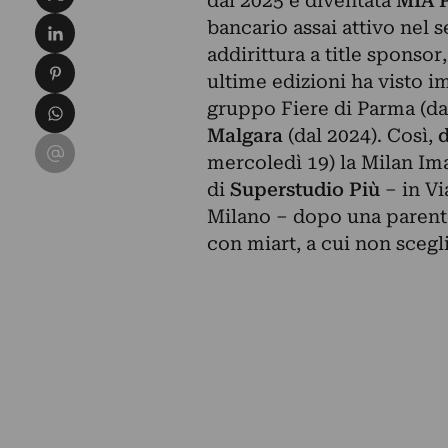
dal 2025 è diventata
MIA P
Condividi su LinkedIn
bancario assai attivo nel 
addirittura a title sponso
Condividi su Pinterest
ultime edizioni ha visto 
Condividi su WhatsApp
gruppo Fiere di Parma (dal
Malgara
(dal 2024). Così,
d
Condividi su Email
mercoledì 19) la Milan Ima
di
Superstudio Più
– in Vi
Milano – dopo una parente
con miart, a cui non scegl