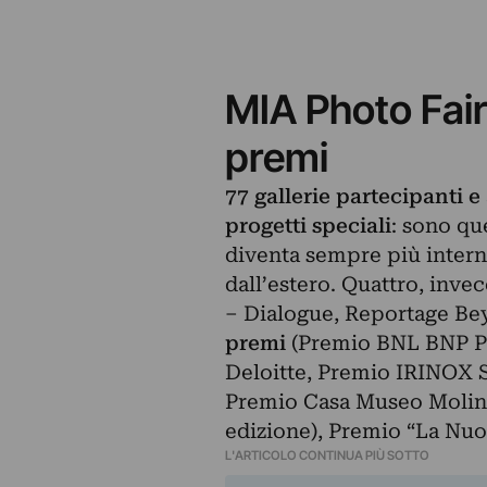
MIA Photo Fair 
premi
77 gallerie partecipanti e a
progetti speciali
: sono qu
diventa sempre più interna
dall’estero. Quattro, inve
– Dialogue, Reportage Be
premi
(Premio BNL BNP Pa
Deloitte, Premio IRINO
Premio Casa Museo Molinar
edizione), Premio “La Nuo
L'ARTICOLO CONTINUA PIÙ SOTTO