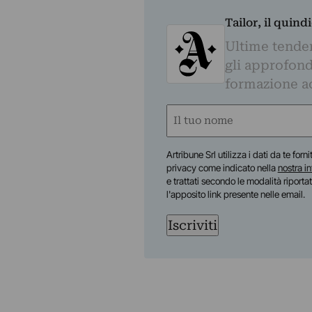
Tailor, il quin
Ultime tendenz
gli approfond
formazione a
Nome
(Obbligatorio)
Nome
Artribune Srl utilizza i dati da te forn
privacy come indicato nella
nostra i
e trattati secondo le modalità riporta
l'apposito link presente nelle email.
Iscriviti