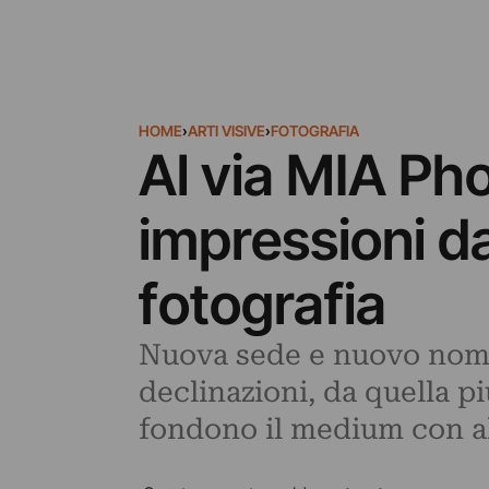
HOME
›
ARTI VISIVE
›
FOTOGRAFIA
Al via MIA Pho
impressioni da
fotografia
Nuova sede e nuovo nome 
declinazioni, da quella p
fondono il medium con al