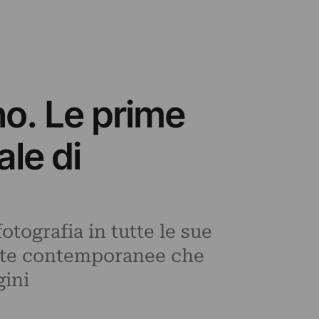
no. Le prime
ale di
ografia in tutte le sue
poste contemporanee che
gini