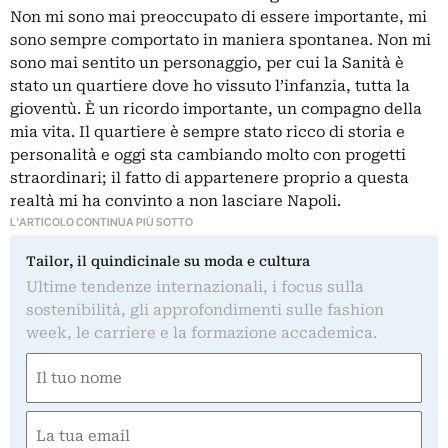
Non mi sono mai preoccupato di essere importante, mi
sono sempre comportato in maniera spontanea. Non mi
sono mai sentito un personaggio, per cui la Sanità è
stato un quartiere dove ho vissuto l’infanzia, tutta la
gioventù. È un ricordo importante, un compagno della
mia vita. Il quartiere è sempre stato ricco di storia e
personalità e oggi sta cambiando molto con progetti
straordinari; il fatto di appartenere proprio a questa
realtà mi ha convinto a non lasciare Napoli.
L'ARTICOLO CONTINUA PIÙ SOTTO
Tailor, il quindicinale su moda e cultura
Ultime tendenze internazionali, i focus sulla
sostenibilità, gli approfondimenti sulle fashion
week, le carriere e la formazione accademica.
Nome
(Required)
First
Email
(Required)