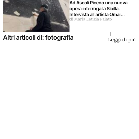
Ad Ascoli Piceno una nuova
opera interroga la Sibilla.
Intervista all’artista Omar
di Maria Letizia Paiato
Galliani
Altri articoli di: fotografia
Leggi di più