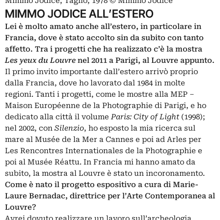
Mimmo Jodice, Taglio, 1978 © Mimmo Jodice
MIMMO JODICE ALL’ESTERO
Lei è molto amato anche all’estero, in particolare in
Francia, dove è stato accolto sin da subito con tanto
affetto. Tra i progetti che ha realizzato c’è la mostra
Les yeux du Louvre
nel 2011 a Parigi, al Louvre appunto.
Il primo invito importante dall’estero arrivò proprio
dalla Francia, dove ho lavorato dal 1984 in molte
regioni. Tanti i progetti, come le mostre alla MEP –
Maison Européenne de la Photographie di Parigi, e ho
dedicato alla città il volume
Paris: City of Light
(1998);
nel 2002, con
Silenzio
, ho esposto la mia ricerca sul
mare al Musée de la Mer a Cannes e poi ad Arles per
Les Rencontres Internationales de la Photographie e
poi al Musée Réattu. In Francia mi hanno amato da
subito, la mostra al Louvre è stato un incoronamento.
Come è nato il progetto espositivo a cura di Marie-
Laure Bernadac, direttrice per l’Arte Contemporanea al
Louvre?
Avrei dovuto realizzare un lavoro sull’archeologia,