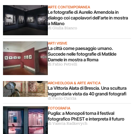
ARTE CONTEMPORANEA
Le fotografie di Aurelio Amendola in
dialogo coi capolavori dell’arte in mostra
a Milano
di Giulia Bianco
ARTI VISIVE
La città come paesaggio umano.
Succede nelle fotografie di Matilde
Damele in mostra a Roma
di Fabio Petrelli
ARCHEOLOGIA & ARTE ANTICA
La Vittoria Alata di Brescia. Una scultura
leggendaria vista da 40 grandi fotografi
di Paolo Cuccia
FOTOGRAFIA
Puglia: a Monopoli torna il festival
fotografico PhEST e interpreta il futuro
di Valeria Radkevych