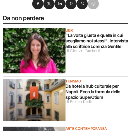
Condividi su Facebook
Condividi su X
Condividi su LinkedIn
Condividi su Pinterest
Condividi su WhatsApp
Condividi su Email
Da non perdere
LIBRI
“La volta giusta è quella in cui
scegliamo noi stessi”. Intervista
alla scrittrice Lorenza Gentile
di Ginevra Barbetti
TURISMO
Da hotel a hub culturale per
Napoli. Ecco la formula dello
spazio SuperOtium
di Enrico Dedin
ARTE CONTEMPORANEA