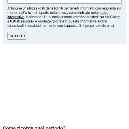
Artribune Srl utilizza i dati da te forniti per tenerti informato con regolarità sul
mondo dell'arte, nel rispetto della privacy come indicato nella
nostra
informativa
. Iscrivendoti i tuoi dati personali verranno trasferiti su MailChimp
e trattati secondo le modalità riportate in
questa informativa
. Potrai
disiscriverti in qualsiasi momento con l'apposito link presente nelle email.
Iscriviti
Come ricorda quel periodo?