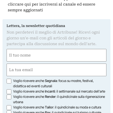
cliccare qui
per iscriversi al canale ed essere
sempre aggiornati
Lettera, la newsletter quotidiana
Non perdetevi il meglio di Artribune! Ricevi ogni
giorno un'e-mail con gli articoli del giorno e
partecipa alla discussione sul mondo dell'arte.
Nome
(Required)
First
Email
(Required)
Opzioni
Voglio ricevere anche
Segnala
: focus su mostre, festival,
didattica ed eventi culturali
Voglio ricevere anche
Incanti
: il settimanale sul mercato dell'arte
Voglio ricevere anche
Render
: il quindicinale sulla rigenerazione
urbana
Voglio ricevere anche
Tailor
: il quindicinale su moda e cultura
Voglio ricevere anche
Pax
: il quindicinale sul turismo culturale