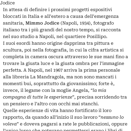
Jodice
In attesa di definire i prossimi progetti espositivi
bloccati in Italia e all’estero a causa dell’emergenza
sanitaria,
Mimmo Jodice
(Napoli, 1934), fotografo
italiano tra i più grandi del nostro tempo, si racconta
nel suo studio a Napoli, nel quartiere Posillipo.
I suoi esordi hanno origine dapprima tra pittura e
scultura, poi nella fotografia, in cui la cifra artistica si
completa in camera oscura attraverso le sue mani fino a
trovare la giusta luce e la giusta ombra per l’immagine
perfetta. A Napoli, nel 1967 arriva la prima personale
alla libreria La Mandragola, ma non sono mancati i
momenti bui, soprattutto da giovanissimo; forte è,
invece, il legame con la moglie Angela, “
la mia
compagna di tutte le esperienze
”, precisa sorridendo tra
un pensiero e l’altro con occhi mai stanchi.
Quelle esperienze di vita hanno fortificato il loro
rapporto, da quando all’inizio il suo lavoro “
nessuno lo
voleva
” e doveva pagarsi a rate le pubblicazioni, oppure
l’unico lusso che potevano permettersi erano i libri di