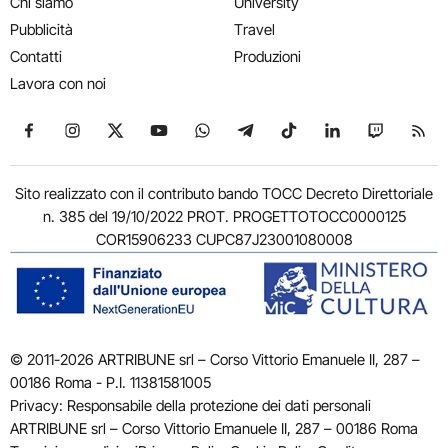
Chi siamo
University
Pubblicità
Travel
Contatti
Produzioni
Lavora con noi
Seguici su Facebook
Seguici su Instagram
Seguici su X
Seguici su YouTube
Seguici su WhatsApp
Seguici su Telegram
Seguici su TikTok
Seguici su Link
Seguici su
Segui
Sito realizzato con il contributo bando TOCC Decreto Direttoriale
n. 385 del 19/10/2022 PROT. PROGETTOTOCC0000125
COR15906233 CUPC87J23001080008
© 2011-2026 ARTRIBUNE srl – Corso Vittorio Emanuele II, 287 –
00186 Roma - P.I. 11381581005
Privacy: Responsabile della protezione dei dati personali
ARTRIBUNE srl – Corso Vittorio Emanuele II, 287 – 00186 Roma