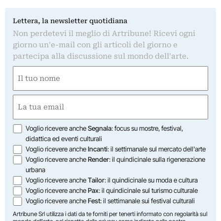
Lettera, la newsletter quotidiana
Non perdetevi il meglio di Artribune! Ricevi ogni
giorno un'e-mail con gli articoli del giorno e
partecipa alla discussione sul mondo dell'arte.
Nome
(Obbligatorio)
Nome
Email
(Obbligatorio)
Opzioni
Voglio ricevere anche
Segnala
: focus su mostre, festival,
didattica ed eventi culturali
Voglio ricevere anche
Incanti
: il settimanale sul mercato dell'arte
Voglio ricevere anche
Render
: il quindicinale sulla rigenerazione
urbana
Voglio ricevere anche
Tailor
: il quindicinale su moda e cultura
Voglio ricevere anche
Pax
: il quindicinale sul turismo culturale
Voglio ricevere anche
Fest
: il settimanale sui festival culturali
Artribune Srl utilizza i dati da te forniti per tenerti informato con regolarità sul