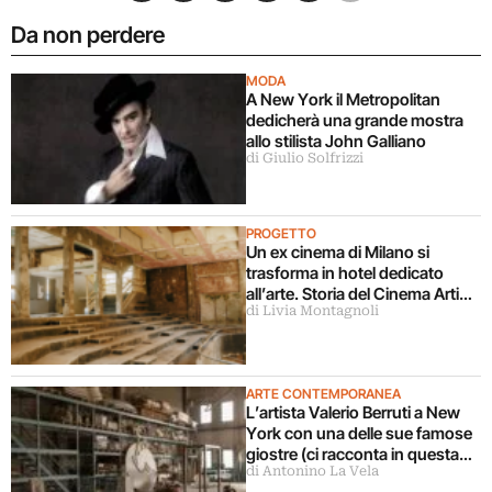
Da non perdere
MODA
A New York il Metropolitan
dedicherà una grande mostra
allo stilista John Galliano
di Giulio Solfrizzi
PROGETTO
Un ex cinema di Milano si
trasforma in hotel dedicato
all’arte. Storia del Cinema Arti
di Livia Montagnoli
che diventa Soho House
ARTE CONTEMPORANEA
L’artista Valerio Berruti a New
York con una delle sue famose
giostre (ci racconta in questa
di Antonino La Vela
intervista)