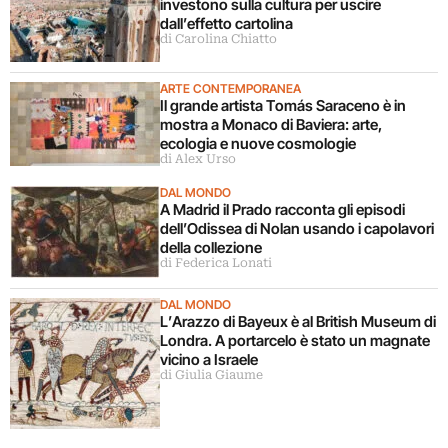
investono sulla cultura per uscire
dall’effetto cartolina
di Carolina Chiatto
ARTE CONTEMPORANEA
Il grande artista Tomás Saraceno è in
mostra a Monaco di Baviera: arte,
ecologia e nuove cosmologie
di Alex Urso
DAL MONDO
A Madrid il Prado racconta gli episodi
dell’Odissea di Nolan usando i capolavori
della collezione
di Federica Lonati
DAL MONDO
L’Arazzo di Bayeux è al British Museum di
Londra. A portarcelo è stato un magnate
vicino a Israele
di Giulia Giaume