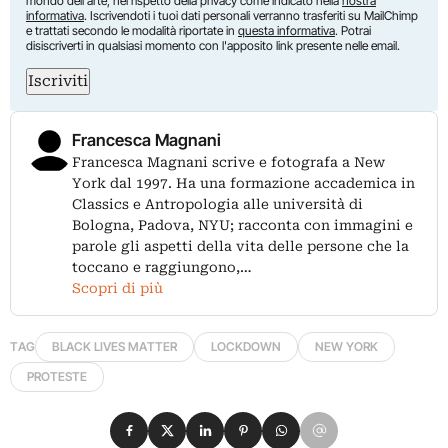
mondo dell'arte, nel rispetto della privacy come indicato nella
nostra
informativa
. Iscrivendoti i tuoi dati personali verranno trasferiti su MailChimp
e trattati secondo le modalità riportate in
questa informativa
. Potrai
disiscriverti in qualsiasi momento con l'apposito link presente nelle email.
Iscriviti
Francesca Magnani
Francesca Magnani scrive e fotografa a New
York dal 1997. Ha una formazione accademica in
Classics e Antropologia alle università di
Bologna, Padova, NYU; racconta con immagini e
parole gli aspetti della vita delle persone che la
toccano e raggiungono,…
Scopri di più
TAG
BLACK LIVES MATTER
LOCKDOWN
NEW YORK
PROTESTE
Condividi su Facebook
Condividi su X
Condividi su LinkedIn
Condividi su Pinterest
Condividi su WhatsApp
Condividi su Email