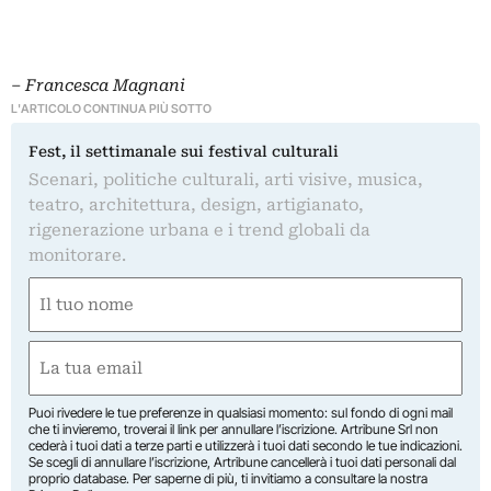
‒
Francesca Magnani
L'ARTICOLO CONTINUA PIÙ SOTTO
Fest, il settimanale sui festival culturali
Scenari, politiche culturali, arti visive, musica,
teatro, architettura, design, artigianato,
rigenerazione urbana e i trend globali da
monitorare.
Nome
(Obbligatorio)
Nome
Email
(Obbligatorio)
Puoi rivedere le tue preferenze in qualsiasi momento: sul fondo di ogni mail
che ti invieremo, troverai il link per annullare l’iscrizione. Artribune Srl non
cederà i tuoi dati a terze parti e utilizzerà i tuoi dati secondo le tue indicazioni.
Se scegli di annullare l’iscrizione, Artribune cancellerà i tuoi dati personali dal
proprio database. Per saperne di più, ti invitiamo a consultare la nostra