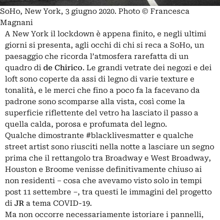
SoHo, New York, 3 giugno 2020. Photo © Francesca
Magnani
A New York il lockdown è appena finito, e negli ultimi
giorni si presenta, agli occhi di chi si reca a SoHo, un
paesaggio che ricorda l’atmosfera rarefatta di un
quadro di
de Chirico
. Le grandi vetrate dei negozi e dei
loft sono coperte da assi di legno di varie texture e
tonalità, e le merci che fino a poco fa la facevano da
padrone sono scomparse alla vista, così come la
superficie riflettente del vetro ha lasciato il passo a
quella calda, porosa e profumata del legno.
Qualche dimostrante
#blacklivesmatter
e qualche
street artist sono riusciti nella notte a lasciare un segno
prima che il rettangolo tra Broadway e West Broadway,
Houston e Broome venisse definitivamente chiuso ai
non residenti ‒ cosa che avevamo visto solo in tempi
post 11 settembre ‒, tra questi le immagini del progetto
di
JR
a tema COVID-19.
Ma non occorre necessariamente istoriare i pannelli,