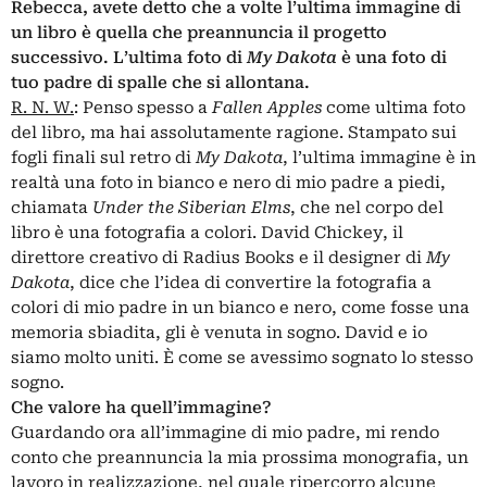
Rebecca, avete detto che a volte l’ultima immagine di
un libro è quella che preannuncia il progetto
successivo. L’ultima foto di
My Dakota
è una foto di
tuo padre di spalle che si allontana.
R. N. W.
: Penso spesso a
Fallen Apples
come ultima foto
del libro, ma hai assolutamente ragione. Stampato sui
fogli finali sul retro di
My Dakota
, l’ultima immagine è in
realtà una foto in bianco e nero di mio padre a piedi,
chiamata
Under the Siberian Elms
, che nel corpo del
libro è una fotografia a colori. David Chickey, il
direttore creativo di Radius Books e il designer di
My
Dakota
, dice che l’idea di convertire la fotografia a
colori di mio padre in un bianco e nero, come fosse una
memoria sbiadita, gli è venuta in sogno. David e io
siamo molto uniti. È come se avessimo sognato lo stesso
sogno.
Che valore ha quell’immagine?
Guardando ora all’immagine di mio padre, mi rendo
conto che preannuncia la mia prossima monografia, un
lavoro in realizzazione, nel quale ripercorro alcune