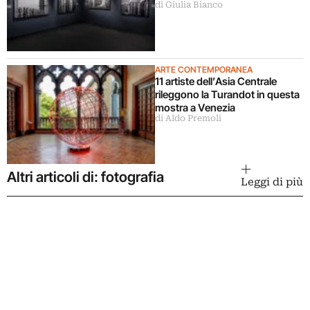
di Giulia Bianco
Milano
ARTE CONTEMPORANEA
11 artiste dell’Asia Centrale
rileggono la Turandot in questa
mostra a Venezia
di Aldo Premoli
Altri articoli di: fotografia
Leggi di più