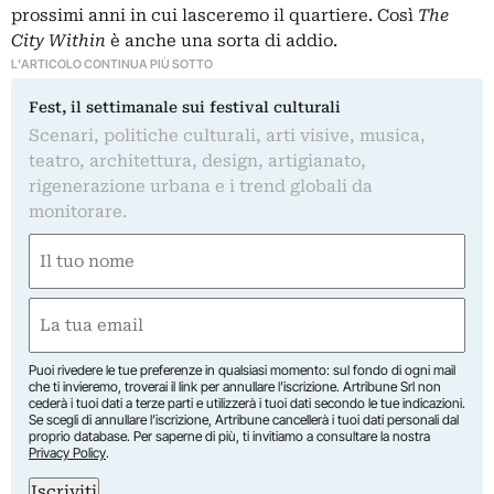
prossimi anni in cui lasceremo il quartiere. Così
The
City Within
è anche una sorta di addio.
L'ARTICOLO CONTINUA PIÙ SOTTO
Fest, il settimanale sui festival culturali
Scenari, politiche culturali, arti visive, musica,
teatro, architettura, design, artigianato,
rigenerazione urbana e i trend globali da
monitorare.
Nome
(Obbligatorio)
Nome
Email
(Obbligatorio)
Puoi rivedere le tue preferenze in qualsiasi momento: sul fondo di ogni mail
che ti invieremo, troverai il link per annullare l’iscrizione. Artribune Srl non
cederà i tuoi dati a terze parti e utilizzerà i tuoi dati secondo le tue indicazioni.
Se scegli di annullare l’iscrizione, Artribune cancellerà i tuoi dati personali dal
proprio database. Per saperne di più, ti invitiamo a consultare la nostra
Privacy Policy
.
Iscriviti