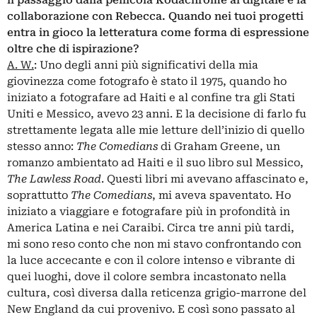
il passaggio dalla pellicola Kodachrome al digitale e la
collaborazione con Rebecca. Quando nei tuoi progetti
entra in gioco la letteratura come forma di espressione
oltre che di ispirazione?
A. W.
: Uno degli anni più significativi della mia
giovinezza come fotografo è stato il 1975, quando ho
iniziato a fotografare ad Haiti e al confine tra gli Stati
Uniti e Messico, avevo 23 anni. E la decisione di farlo fu
strettamente legata alle mie letture dell’inizio di quello
stesso anno:
The Comedians
di Graham Greene, un
romanzo ambientato ad Haiti e il suo libro sul Messico,
The Lawless Road
. Questi libri mi avevano affascinato e,
soprattutto
The Comedians
, mi aveva spaventato. Ho
iniziato a viaggiare e fotografare più in profondità in
America Latina e nei Caraibi. Circa tre anni più tardi,
mi sono reso conto che non mi stavo confrontando con
la luce accecante e con il colore intenso e vibrante di
quei luoghi, dove il colore sembra incastonato nella
cultura, così diversa dalla reticenza grigio-marrone del
New England da cui provenivo. E così sono passato al