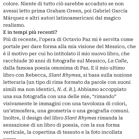
colore. Niente di tutto ciò sarebbe accaduto se non
avessi letto prima Graham Green, poi Gabriel García
Márquez e altri autori latinoamericani dal magico
realismo.
E in tempi più recenti?
Più di recente, l’opera di Octavio Paz mi è servita come
portale per dare forma alla mia visione del Messico, che
è il motivo per cui ho intitolato il mio nuovo libro, che
racchiude 30 anni di fotografie sul Messico,
La Calle
,
dalla famosa poesia omonima di Paz. E il mio ultimo
libro con Rebecca,
Slant Rhymes
, si basa sulla nozione
letteraria [un tipo di rima formato da parole con suoni
simili ma non identici,
N. d. R.
]. Abbiamo accoppiato
una sua fotografia con una delle mie, “rimando”
visivamente le immagini con una tavolozza di colori,
un’atmosfera, una geometria o una geografia comuni.
Inoltre, il design del libro
Slant Rhymes
rimanda la
sensazione di un libro di poesia, con la sua forma
verticale, la copertina di tessuto e la foto incollata