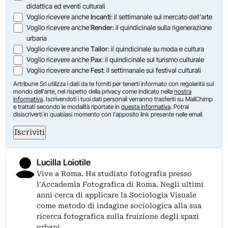
didattica ed eventi culturali
Voglio ricevere anche
Incanti
: il settimanale sul mercato dell'arte
Voglio ricevere anche
Render
: il quindicinale sulla rigenerazione
urbana
Voglio ricevere anche
Tailor
: il quindicinale su moda e cultura
Voglio ricevere anche
Pax
: il quindicinale sul turismo culturale
Voglio ricevere anche
Fest
: il settimanale sui festival culturali
Artribune Srl utilizza i dati da te forniti per tenerti informato con regolarità sul
mondo dell'arte, nel rispetto della privacy come indicato nella
nostra
informativa
. Iscrivendoti i tuoi dati personali verranno trasferiti su MailChimp
e trattati secondo le modalità riportate in
questa informativa
. Potrai
disiscriverti in qualsiasi momento con l'apposito link presente nelle email.
Iscriviti
Lucilla Loiotile
Vive a Roma. Ha studiato fotografia presso
l’Accademia Fotografica di Roma. Negli ultimi
anni cerca di applicare la Sociologia Visuale
come metodo di indagine sociologica alla sua
ricerca fotografica sulla fruizione degli spazi
urbani.