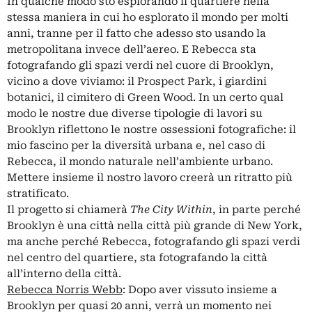
In qualche modo sto esplorando il quartiere nella
stessa maniera in cui ho esplorato il mondo per molti
anni, tranne per il fatto che adesso sto usando la
metropolitana invece dell’aereo. E Rebecca sta
fotografando gli spazi verdi nel cuore di Brooklyn,
vicino a dove viviamo: il Prospect Park, i giardini
botanici, il cimitero di Green Wood. In un certo qual
modo le nostre due diverse tipologie di lavori su
Brooklyn riflettono le nostre ossessioni fotografiche: il
mio fascino per la diversità urbana e, nel caso di
Rebecca, il mondo naturale nell’ambiente urbano.
Mettere insieme il nostro lavoro creerà un ritratto più
stratificato.
Il progetto si chiamerà
The City Within
, in parte perché
Brooklyn è una città nella città più grande di New York,
ma anche perché Rebecca, fotografando gli spazi verdi
nel centro del quartiere, sta fotografando la città
all’interno della città.
Rebecca Norris Webb
: Dopo aver vissuto insieme a
Brooklyn per quasi 20 anni, verrà un momento nei