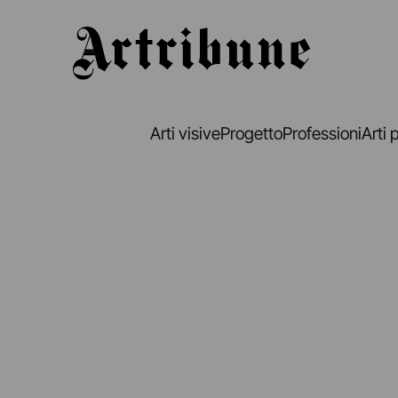
Artribune
Arti visive
Progetto
Professioni
Arti 