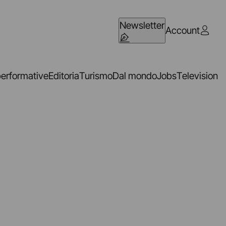
Newsletter
Account
performative
Editoria
Turismo
Dal mondo
Jobs
Television