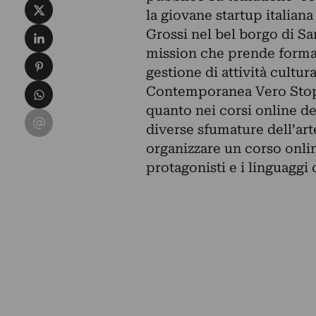
Condividi su X
la giovane startup italia
Condividi su LinkedIn
Grossi nel bel borgo di S
mission che prende forma n
Condividi su Pinterest
gestione di attività cultur
Condividi su WhatsApp
Contemporanea Vero Stoppi
quanto nei corsi online ded
Condividi su Email
diverse sfumature dell’ar
organizzare un corso onlin
protagonisti e i linguaggi