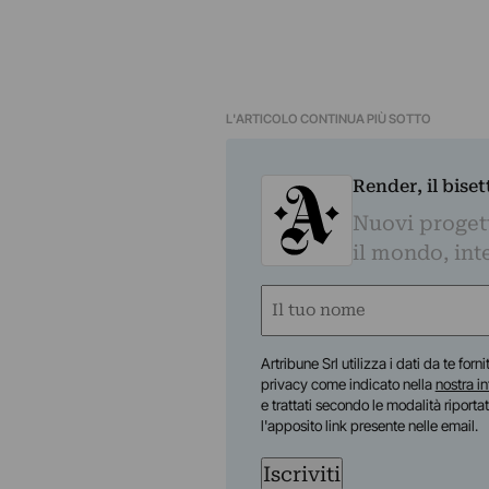
L'ARTICOLO CONTINUA PIÙ SOTTO
Render, il bise
Nuovi progetti
il mondo, inte
Nome
(Required)
First
Artribune Srl utilizza i dati da te forn
privacy come indicato nella
nostra i
e trattati secondo le modalità riporta
l'apposito link presente nelle email.
Iscriviti