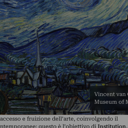
Vincent van G
Museum of M
ccesso e fruizione dell’arte, coinvolgendo il
ntemporanee: questo è l’obiettivo di
Institution
,