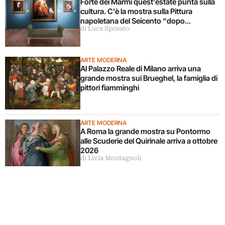
Forte dei Marmi quest’estate punta sulla
cultura. C’è la mostra sulla Pittura
napoletana del Seicento “dopo
di Luca Sposato
Caravaggio”
ARTE MODERNA
Al Palazzo Reale di Milano arriva una
grande mostra sui Brueghel, la famiglia di
pittori fiamminghi
ARTE MODERNA
A Roma la grande mostra su Pontormo
alle Scuderie del Quirinale arriva a ottobre
2026
di Livia Montagnoli