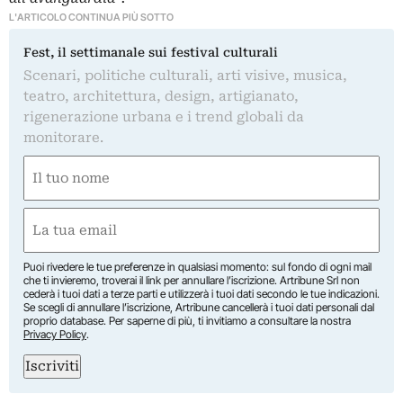
L'ARTICOLO CONTINUA PIÙ SOTTO
Fest, il settimanale sui festival culturali
Scenari, politiche culturali, arti visive, musica,
teatro, architettura, design, artigianato,
rigenerazione urbana e i trend globali da
monitorare.
Nome
(Required)
First
Email
(Required)
Puoi rivedere le tue preferenze in qualsiasi momento: sul fondo di ogni mail
che ti invieremo, troverai il link per annullare l’iscrizione. Artribune Srl non
cederà i tuoi dati a terze parti e utilizzerà i tuoi dati secondo le tue indicazioni.
Se scegli di annullare l’iscrizione, Artribune cancellerà i tuoi dati personali dal
proprio database. Per saperne di più, ti invitiamo a consultare la nostra
Privacy Policy
.
Iscriviti