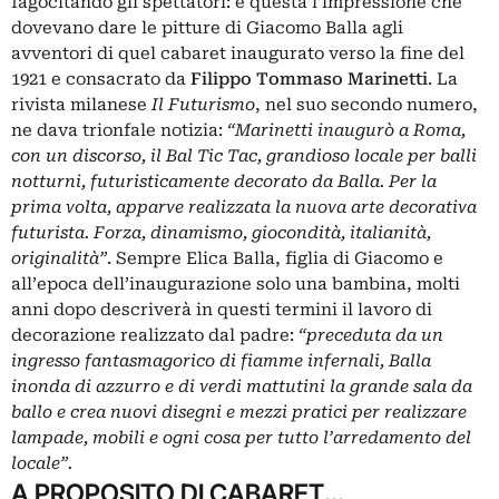
fagocitando gli spettatori: è questa l’impressione che
dovevano dare le pitture di Giacomo Balla agli
avventori di quel cabaret inaugurato verso la fine del
1921 e consacrato da
Filippo Tommaso Marinetti
. La
rivista milanese
Il Futurismo
, nel suo secondo numero,
ne dava trionfale notizia:
“Marinetti inaugurò a Roma,
con un discorso, il Bal Tic Tac, grandioso locale per balli
notturni, futuristicamente decorato da Balla. Per la
prima volta, apparve realizzata la nuova arte decorativa
futurista. Forza, dinamismo, giocondità, italianità,
originalità”
. Sempre Elica Balla, figlia di Giacomo e
all’epoca dell’inaugurazione solo una bambina, molti
anni dopo descriverà in questi termini il lavoro di
decorazione realizzato dal padre:
“preceduta da un
ingresso fantasmagorico di fiamme infernali, Balla
inonda di azzurro e di verdi mattutini la grande sala da
ballo e crea nuovi disegni e mezzi pratici per realizzare
lampade, mobili e ogni cosa per tutto l’arredamento del
locale”.
A PROPOSITO DI CABARET…