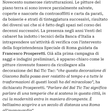
Novecento numerose ristrutturazioni. Le pitture del
piano terra si sono invece parzialmente salvate,
coperte e nascoste da controsoffitti e carta da parati,
da boiserie e strati di tinteggiatura successivi, risultato
dei diversi usi che si è fatto degli spazi nel corso dei
decenni successivi. La presenza negli anni Venti del
cabaret ha indotto i tecnici della Banca d’Italia a
intraprendere un’attività di verifica con l’intervento
della Soprintendenza Speciale di Roma guidata da
Francesco Prosperetti
. Già alla prima campagna di
saggi e indagini preliminari, è apparso chiaro come le
pitture rinvenute fossero da ricollegare alla
decorazione del Bal Tic Tac:
“che questa decorazione di
Giacomo Balla possa aver resistito al tempo e a tutte le
trasformazioni di questi locali ha del miracoloso”,
ha
dichiarato Prosperetti.
“Parlare del Bal Tic Tac significa
parlare di una temperie che si scatena in questa città, in
cui la modernità entra in maniera dirompente. È
bellissimo scoprire a un secolo di distanza una Roma
all’avanguardia”.