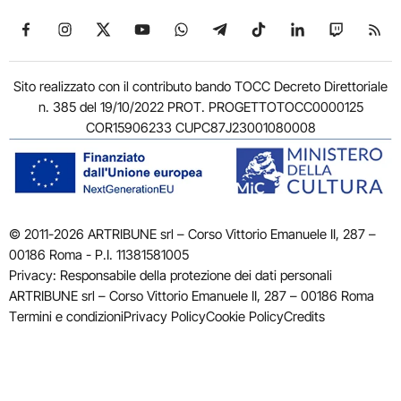
Seguici su Facebook
Seguici su Instagram
Seguici su X
Seguici su YouTube
Seguici su WhatsApp
Seguici su Telegram
Seguici su TikTok
Seguici su Link
Seguici su
Segui
Sito realizzato con il contributo bando TOCC Decreto Direttoriale
n. 385 del 19/10/2022 PROT. PROGETTOTOCC0000125
COR15906233 CUPC87J23001080008
© 2011-2026 ARTRIBUNE srl – Corso Vittorio Emanuele II, 287 –
00186 Roma - P.I. 11381581005
Privacy: Responsabile della protezione dei dati personali
ARTRIBUNE srl – Corso Vittorio Emanuele II, 287 – 00186 Roma
Termini e condizioni
Privacy Policy
Cookie Policy
Credits