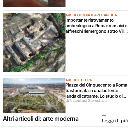
ARCHEOLOGIA & ARTE ANTICA
Importante ritrovamento
archeologico a Roma: mosaici e
affreschi riemergono sotto Villa
Celimontana durante un
cantiere
ARCHITETTURA
Piazza dei Cinquecento a Roma
trasformata in una bollente
landa di catrame. Lo studio di
di Valentina Silvestrini
architettura disconosce il
progetto
Altri articoli di: arte moderna
Leggi di più