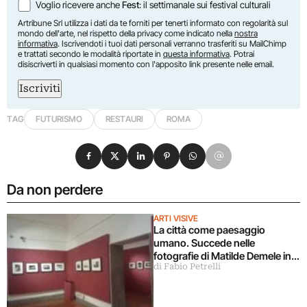
Voglio ricevere anche
Fest
: il settimanale sui festival culturali
Artribune Srl utilizza i dati da te forniti per tenerti informato con regolarità sul
mondo dell'arte, nel rispetto della privacy come indicato nella
nostra
informativa
. Iscrivendoti i tuoi dati personali verranno trasferiti su MailChimp
e trattati secondo le modalità riportate in
questa informativa
. Potrai
disiscriverti in qualsiasi momento con l'apposito link presente nelle email.
Iscriviti
TAG
FUTURISMO
RESTAURI
ROMA
Condividi su Facebook
Condividi su X
Condividi su LinkedIn
Condividi su Pinterest
Condividi su WhatsApp
Condividi su Email
Da non perdere
ARTI VISIVE
La città come paesaggio
umano. Succede nelle
fotografie di Matilde Demele in
di Fabio Petrelli
mostra a Roma