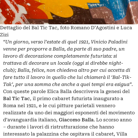
Dettaglio del Bal Tic Tac, foto Romano D’Agostini e Luca
Zizi
“Un giorno, verso l’estate di quel 1921, Vinicio Paladini
venne per proporre a Balla, da parte di suo padre, un
lavoro di decorazione completamente futurista: si
trattava di decorare un locale (oggi si direbbe night-
club); Balla, felice, non chiedeva altro per cui accetta di
fare tutto il lavoro in quello che lui chiamerà il ‘Bal-Tik-
Tak’, per una somma che anche a quei tempi era esigua”
.
Con queste parole Elica Balla descriveva la genesi del
Bal Tic Tac
, il primo cabaret futurista inaugurato a
Roma nel 1921, e le cui pitture parietali vennero
realizzate da uno dei maggiori esponenti del movimento
d’avanguardia italiano,
Giacomo Balla
. Lo scorso anno
– durante i lavori di ristrutturazione che hanno
interessato la palazzina che ospitava il cabaret, Villa