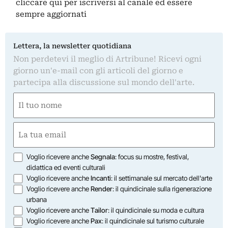
cliccare qui
per iscriversi al canale ed essere
sempre aggiornati
Lettera, la newsletter quotidiana
Non perdetevi il meglio di Artribune! Ricevi ogni
giorno un'e-mail con gli articoli del giorno e
partecipa alla discussione sul mondo dell'arte.
Nome
(Required)
First
Email
(Required)
Opzioni
Voglio ricevere anche
Segnala
: focus su mostre, festival,
didattica ed eventi culturali
Voglio ricevere anche
Incanti
: il settimanale sul mercato dell'arte
Voglio ricevere anche
Render
: il quindicinale sulla rigenerazione
urbana
Voglio ricevere anche
Tailor
: il quindicinale su moda e cultura
Voglio ricevere anche
Pax
: il quindicinale sul turismo culturale