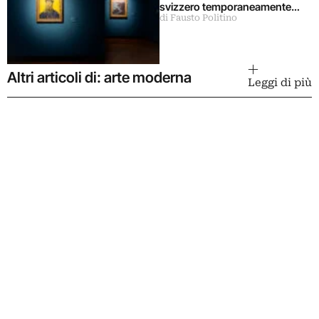
svizzero temporaneamente
di Fausto Politino
chiuso
Altri articoli di: arte moderna
Leggi di più