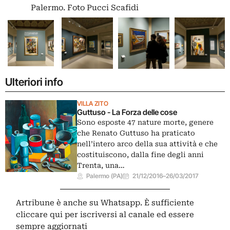
Palermo. Foto Pucci Scafidi
Ulteriori info
VILLA ZITO
Guttuso - La Forza delle cose
Sono esposte 47 nature morte, genere
che Renato Guttuso ha praticato
nell’intero arco della sua attività e che
costituiscono, dalla fine degli anni
Trenta, una…
Palermo (PA)
21/12/2016
–
26/03/2017
Artribune è anche su Whatsapp. È sufficiente
cliccare qui
per iscriversi al canale ed essere
sempre aggiornati