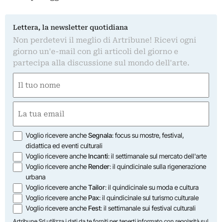
Lettera, la newsletter quotidiana
Non perdetevi il meglio di Artribune! Ricevi ogni
giorno un'e-mail con gli articoli del giorno e
partecipa alla discussione sul mondo dell'arte.
Nome
(Required)
First
Email
(Required)
Opzioni
Voglio ricevere anche
Segnala
: focus su mostre, festival,
didattica ed eventi culturali
Voglio ricevere anche
Incanti
: il settimanale sul mercato dell'arte
Voglio ricevere anche
Render
: il quindicinale sulla rigenerazione
urbana
Voglio ricevere anche
Tailor
: il quindicinale su moda e cultura
Voglio ricevere anche
Pax
: il quindicinale sul turismo culturale
Voglio ricevere anche
Fest
: il settimanale sui festival culturali
Artribune Srl utilizza i dati da te forniti per tenerti informato con regolarità sul