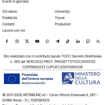
Eventi in giornata
Chi siamo
University
Pubblicità
Travel
Contatti
Produzioni
Lavora con noi
Seguici su Facebook
Seguici su Instagram
Seguici su X
Seguici su YouTube
Seguici su WhatsApp
Seguici su Telegram
Seguici su TikTok
Seguici su Link
Seguici su
Segui
Sito realizzato con il contributo bando TOCC Decreto Direttoriale
n. 385 del 19/10/2022 PROT. PROGETTOTOCC0000125
COR15906233 CUPC87J23001080008
© 2011-2026 ARTRIBUNE srl – Corso Vittorio Emanuele II, 287 –
00186 Roma - P.I. 11381581005