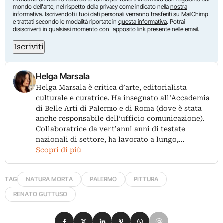
mondo dell'arte, nel rispetto della privacy come indicato nella
nostra
informativa
. Iscrivendoti i tuoi dati personali verranno trasferiti su MailChimp
e trattati secondo le modalità riportate in
questa informativa
. Potrai
disiscriverti in qualsiasi momento con l'apposito link presente nelle email.
Iscriviti
Helga Marsala
Helga Marsala è critica d’arte, editorialista
culturale e curatrice. Ha insegnato all’Accademia
di Belle Arti di Palermo e di Roma (dove è stata
anche responsabile dell’ufficio comunicazione).
Collaboratrice da vent’anni anni di testate
nazionali di settore, ha lavorato a lungo,…
Scopri di più
TAG
NATURA MORTA
PALERMO
PITTURA
RENATO GUTTUSO
Condividi su Facebook
Condividi su X
Condividi su LinkedIn
Condividi su Pinterest
Condividi su WhatsApp
Condividi su Email