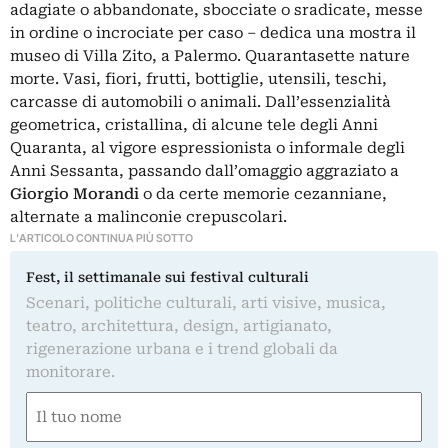
adagiate o abbandonate, sbocciate o sradicate, messe
in ordine o incrociate per caso – dedica una mostra il
museo di Villa Zito, a Palermo. Quarantasette nature
morte. Vasi, fiori, frutti, bottiglie, utensili, teschi,
carcasse di automobili o animali. Dall’essenzialità
geometrica, cristallina, di alcune tele degli Anni
Quaranta, al vigore espressionista o informale degli
Anni Sessanta, passando dall’omaggio aggraziato a
Giorgio Morandi
o da certe memorie cezanniane,
alternate a malinconie crepuscolari.
L'ARTICOLO CONTINUA PIÙ SOTTO
Fest, il settimanale sui festival culturali
Scenari, politiche culturali, arti visive, musica,
teatro, architettura, design, artigianato,
rigenerazione urbana e i trend globali da
monitorare.
Nome
(Required)