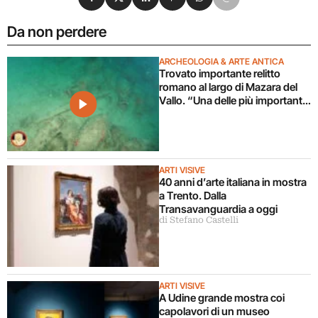
Da non perdere
ARCHEOLOGIA & ARTE ANTICA
Trovato importante relitto
romano al largo di Mazara del
Vallo. “Una delle più importanti
scoperte archeologiche
subacquee da anni”. Il video
ARTI VISIVE
40 anni d’arte italiana in mostra
a Trento. Dalla
Transavanguardia a oggi
di Stefano Castelli
ARTI VISIVE
A Udine grande mostra coi
capolavori di un museo