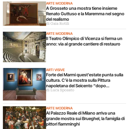
ARTE MODERNA
A Grosseto una mostra tiene insieme
Renato Guttuso e la Maremma nel segno
del realismo
di Gaia Rotili
ARTE MODERNA
Il Teatro Olimpico di Vicenza si ferma un
anno: via al grande cantiere di restauro
ARTI VISIVE
Forte dei Marmi quest’estate punta sulla
cultura. C’è la mostra sulla Pittura
napoletana del Seicento “dopo
di Luca Sposato
Caravaggio”
ARTE MODERNA
Al Palazzo Reale di Milano arriva una
grande mostra sui Brueghel, la famiglia di
pittori fiamminghi