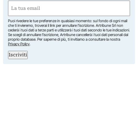
First
Email
(Required)
Puoi rivedere le tue preferenze in qualsiasi momento: sul fondo di ogni mail
che ti invieremo, troverai il link per annullare l’iscrizione. Artribune Srl non
cederà i tuoi dati a terze parti e utilizzerà i tuoi dati secondo le tue indicazioni.
Se scegli di annullare l’iscrizione, Artribune cancellerà i tuoi dati personali dal
proprio database. Per saperne di più, ti invitiamo a consultare la nostra
Privacy Policy
.
Iscriviti