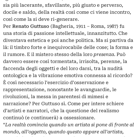
sia più lacerante, sfavillante, più giusto e perverso,
docile e saldo, della realtà così come ci viene incontro,
così come la si deve ri-generare.
Per
Renato Guttuso
(Bagheria, 1911 – Roma, 1987) fu
una storia di passione intellettuale, innanzitutto. Che
diventava estetica e poi anche politica. Ma si partiva da
là: il timbro forte e inequivocabile delle cose; la forma e
il rumore. E il mistero stesso della loro
presenza
. Può
davvero essere così tormentata, irrisolta, perenne, la
faccenda degli oggetti e del loro darsi, tra la nudità
ontologica e la vibrazione emotiva connessa al ricordo?
È così necessario l’esercizio d’osservazione e
rappresentazione, nonostante le avanguardie, le
rivoluzioni, la messa in parentesi di mimesi e
narrazione? Per Guttuso sì. Come per intere schiere
d’artisti e narratori, che la questione del realismo
continuò (e continuerà) a ossessionare.
“
La realtà comincia quando un artista si pone di fronte al
mondo, all’oggetto, quando questo appare all’artista,