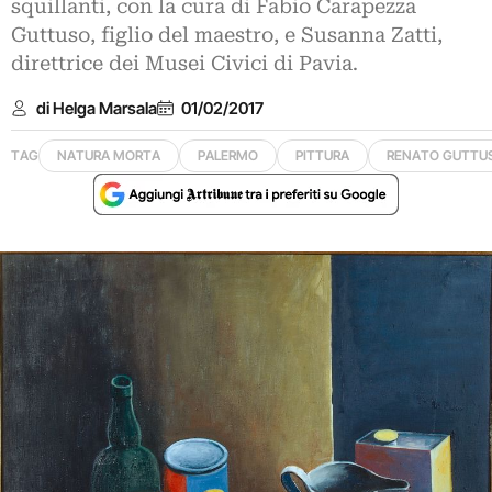
squillanti, con la cura di Fabio Carapezza
Guttuso, figlio del maestro, e Susanna Zatti,
direttrice dei Musei Civici di Pavia.
di Helga Marsala
01/02/2017
TAG
NATURA MORTA
PALERMO
PITTURA
RENATO GUTTU