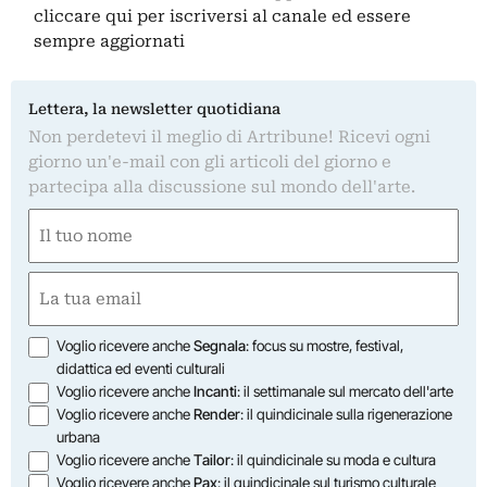
cliccare qui
per iscriversi al canale ed essere
sempre aggiornati
Lettera, la newsletter quotidiana
Non perdetevi il meglio di Artribune! Ricevi ogni
giorno un'e-mail con gli articoli del giorno e
partecipa alla discussione sul mondo dell'arte.
Nome
(Required)
First
Email
(Required)
Opzioni
Voglio ricevere anche
Segnala
: focus su mostre, festival,
didattica ed eventi culturali
Voglio ricevere anche
Incanti
: il settimanale sul mercato dell'arte
Voglio ricevere anche
Render
: il quindicinale sulla rigenerazione
urbana
Voglio ricevere anche
Tailor
: il quindicinale su moda e cultura
Voglio ricevere anche
Pax
: il quindicinale sul turismo culturale