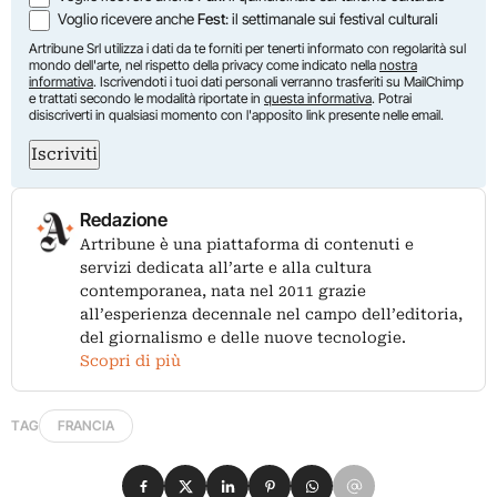
Voglio ricevere anche
Fest
: il settimanale sui festival culturali
Artribune Srl utilizza i dati da te forniti per tenerti informato con regolarità sul
mondo dell'arte, nel rispetto della privacy come indicato nella
nostra
informativa
. Iscrivendoti i tuoi dati personali verranno trasferiti su MailChimp
e trattati secondo le modalità riportate in
questa informativa
. Potrai
disiscriverti in qualsiasi momento con l'apposito link presente nelle email.
Iscriviti
Redazione
Artribune è una piattaforma di contenuti e
servizi dedicata all’arte e alla cultura
contemporanea, nata nel 2011 grazie
all’esperienza decennale nel campo dell’editoria,
del giornalismo e delle nuove tecnologie.
Scopri di più
TAG
FRANCIA
Condividi su Facebook
Condividi su X
Condividi su LinkedIn
Condividi su Pinterest
Condividi su WhatsApp
Condividi su Email