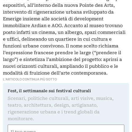
espositivi, all’interno della nuova Pointe des Arts,
intervento di rigenerazione urbana sviluppato da
Emerige insieme alle società di development
immobiliare Ardian e AOG. Accanto al museo trovano
posto infatti un cinema, un albergo, spazi commerciali
e uffici, delineando un quartiere in cui cultura e
funzioni urbane convivono. Il nome scelto richiama
l’espressione francese prendre le large (“prendere il
largo”) e sintetizza l’ambizione del progetto: aprirsi a
nuovi orizzonti culturali, ampliando il pubblico e le
modalità di fruizione dell’arte contemporanea.
L'ARTICOLO CONTINUA PIÙ SOTTO
Fest, il settimanale sui festival culturali
Scenari, politiche culturali, arti visive, musica,
teatro, architettura, design, artigianato,
rigenerazione urbana e i trend globali da
monitorare.
Nome