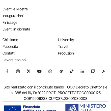
Eventi e Mostre
Inaugurazioni
Finissage
Eventi in giornata
Chi siamo
University
Pubblicità
Travel
Contatti
Produzioni
Lavora con noi
Seguici su Facebook
Seguici su Instagram
Seguici su X
Seguici su YouTube
Seguici su WhatsApp
Seguici su Telegram
Seguici su TikTok
Seguici su Link
Seguici su
Segui
Sito realizzato con il contributo bando TOCC Decreto Direttoriale
n. 385 del 19/10/2022 PROT. PROGETTOTOCC0000125
COR15906233 CUPC87J23001080008