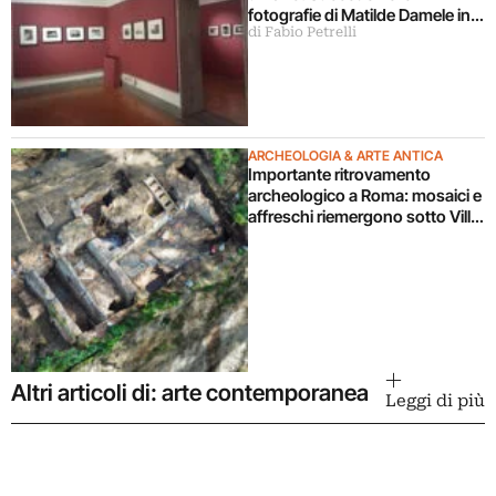
fotografie di Matilde Damele in
di Fabio Petrelli
mostra a Roma
ARCHEOLOGIA & ARTE ANTICA
Importante ritrovamento
archeologico a Roma: mosaici e
affreschi riemergono sotto Villa
Celimontana durante un
cantiere
Altri articoli di: arte contemporanea
Leggi di più