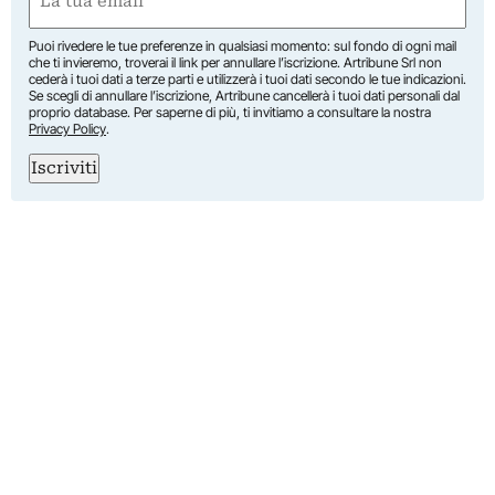
(Required)
Puoi rivedere le tue preferenze in qualsiasi momento: sul fondo di ogni mail
che ti invieremo, troverai il link per annullare l’iscrizione. Artribune Srl non
cederà i tuoi dati a terze parti e utilizzerà i tuoi dati secondo le tue indicazioni.
Se scegli di annullare l’iscrizione, Artribune cancellerà i tuoi dati personali dal
proprio database. Per saperne di più, ti invitiamo a consultare la nostra
Privacy Policy
.
Iscriviti