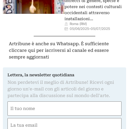
intrecci di genere, specie e
potere nei contesti culturali
occidentali attraverso
installazioni…
Roma (RM)
05/06/2025
–
05/07/2025
Artribune è anche su Whatsapp. È sufficiente
cliccare qui
per iscriversi al canale ed essere
sempre aggiornati
Lettera, la newsletter quotidiana
Non perdetevi il meglio di Artribune! Ricevi ogni
giorno un'e-mail con gli articoli del giorno e
partecipa alla discussione sul mondo dell'arte.
Nome
(Required)
First
Email
(Required)