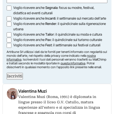
Opzioni
Voglio ricevere anche
Segnala
: focus su mostre, festival,
didattica ed eventi culturali
Voglio ricevere anche
Incanti
: il settimanale sul mercato dell'arte
Voglio ricevere anche
Render
: il quindicinale sulla rigenerazione
urbana
Voglio ricevere anche
Tailor
: il quindicinale su moda e cultura
Voglio ricevere anche
Pax
: il quindicinale sul turismo culturale
Voglio ricevere anche
Fest
: il settimanale sui festival culturali
Artribune Srl utilizza i dati da te forniti per tenerti informato con regolarità sul
mondo dell'arte, nel rispetto della privacy come indicato nella
nostra
informativa
. Iscrivendoti i tuoi dati personali verranno trasferiti su MailChimp
e trattati secondo le modalità riportate in
questa informativa
. Potrai
disiscriverti in qualsiasi momento con l'apposito link presente nelle email.
Iscriviti
Valentina Muzi
Valentina Muzi (Roma, 1991) è diplomata in
lingue presso il liceo G.V. Catullo, matura
esperienze all’estero e si specializza in lingua
francese e spagnola con corsi di