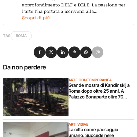
approfondimento DELF e DELE. La passione per
l’arte l’ha portata a iscriversi alla…
Scopri di più
TAG
ROMA
Condividi su Facebook
Condividi su X
Condividi su LinkedIn
Condividi su Pinterest
Condividi su WhatsApp
Condividi su Email
Da non perdere
ARTE CONTEMPORANEA
Grande mostra di Kandinskij a
Roma dopo oltre 25 anni. A
Palazzo Bonaparte oltre 70
opere dal Pompidou
ARTI VISIVE
La città come paesaggio
umano. Succede nelle