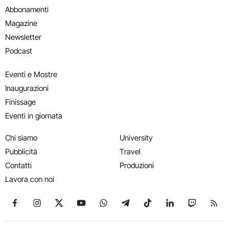
Abbonamenti
Magazine
Newsletter
Podcast
Eventi e Mostre
Inaugurazioni
Finissage
Eventi in giornata
Chi siamo
University
Pubblicità
Travel
Contatti
Produzioni
Lavora con noi
Seguici su Facebook
Seguici su Instagram
Seguici su X
Seguici su YouTube
Seguici su WhatsApp
Seguici su Telegram
Seguici su TikTok
Seguici su Link
Seguici su
Segui